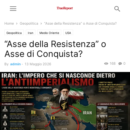
Home
Geopolitica
“Asse della Resistenza” o Asse di Conquista?
Geopolitica
Iran
Medio Oriente
USA
“Asse della Resistenza” o
Asse di Conquista?
168
0
By
admin
-
13 Maggio 2026