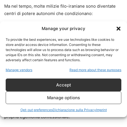
Ma nel tempo, molte milizie filo-iraniane sono diventate
centri di potere autonomi che condizionano:
governo;
Manage your privacy
parlamento;
To provide the best experiences, we use technologies like cookies to
economia;
store and/or access device information. Consenting to these
sicurezza nazionale.
technologies will allow us to process data such as browsing behavior or
unique IDs on this site. Not consenting or withdrawing consent, may
adversely affect certain features and functions.
Molti iracheni denunciano oggi una doppia occupazione
Manage vendors
Read more about these purposes
storica:
Accept
prima quella americana;
poi quella iraniana.
Manage options
Teheran ha sostituito l’influenza occidentale con una
Opt-out preferences
Dichiarazione sulla Privacy
Imprint
propria egemonia confessionale.