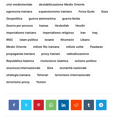
crisi mediorientale
destabilizzazione Medio Oriente
egemonia iraniana
espansionismo iraniano
Forza Quds
Gaza
Geopolitica
guerra asimmetrica
guerra ibrida
Guerra per procura
hamas
Hezbollah
Houthi
imperialismo iraniano
imperialismo religioso
Iran
Iraq
IRGC
islam politico
Israele
Khomeini
Libano
Medio Oriente
milizie filo iraniane
milizie sciite
Pasdaran
propaganda iraniana
proxy iraniani
radicalizzazione
Repubblica Islamica
rivoluzione islamica
sciismo politico
sicurezza internazionale
Siria
sovranità nazionale
strategia iraniana
Teheran
terrorismo internazionale
terrorismo proxy
Yemen