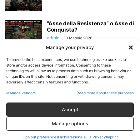
“Asse della Resistenza” o Asse di
Conquista?
admin
-
13 Maggio 2026
Manage your privacy
L’antiimperialismo come
To provide the best experiences, we use technologies like cookies to
maschera geopolitica?
store and/or access device information. Consenting to these
technologies will allow us to process data such as browsing behavior or
admin
-
11 Maggio 2026
unique IDs on this site. Not consenting or withdrawing consent, may
adversely affect certain features and functions.
Manage vendors
Read more about these purposes
Israele–Iran nei media: come si
costruisce una guerra nella testa
del...
Accept
admin
-
22 Aprile 2026
Manage options
Israele–Iran: la guerra che non
Opt-out preferences
finisce mai (perché non deve
Dichiarazione sulla Privacy
Imprint