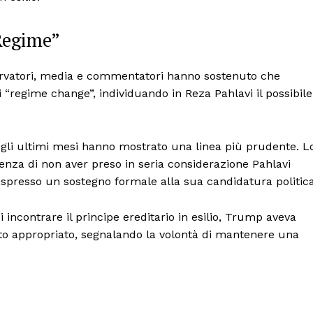
Politica
Economia
Regime”
LifeStyle
Vero Green
sservatori, media e commentatori hanno sostenuto che
Donazione
“regime change”, individuando in Reza Pahlavi il possibile
 ORA
egli ultimi mesi hanno mostrato una linea più prudente. L
enza di non aver preso in seria considerazione Pahlavi
espresso un sostegno formale alla sua candidatura politica
incontrare il principe ereditario in esilio, Trump aveva
ato appropriato, segnalando la volontà di mantenere una