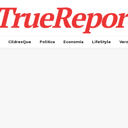
TrueRepor
CildresQue
Politica
Economia
LifeStyle
Ver