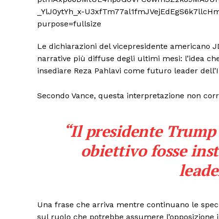
Le dichiarazioni del vicepresidente americano 
narrative più diffuse degli ultimi mesi: l’idea 
insediare Reza Pahlavi come futuro leader dell’I
Secondo Vance, questa interpretazione non corri
“Il presidente Trump 
TrueRe
obiettivo fosse ins
I cittadini
notiz
leade
Una frase che arriva mentre continuano le specul
sul ruolo che potrebbe assumere l’opposizione in