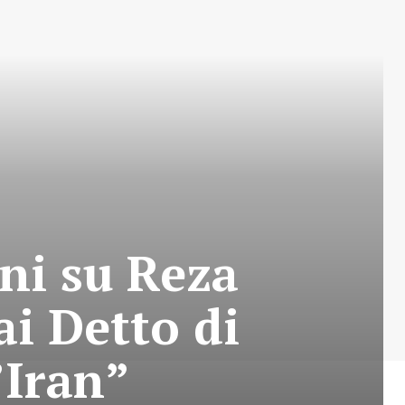
ni su Reza
i Detto di
’Iran”