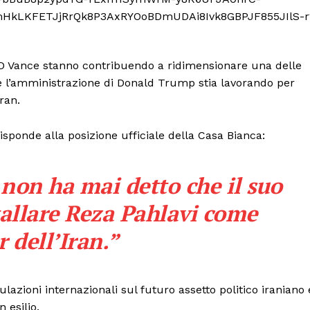
JD Vance stanno contribuendo a ridimensionare una delle
che l’amministrazione di Donald Trump stia lavorando per
ran.
sponde alla posizione ufficiale della Casa Bianca:
non ha mai detto che il suo
port
tallare Reza Pahlavi come
 sono le
TrueReport
ie
r dell’Iran.”
Home
Geopolitica
azioni internazionali sul futuro assetto politico iraniano 
CildresQue
 esilio.