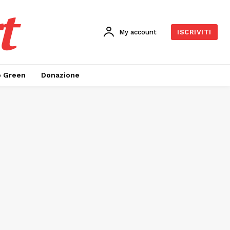
t
My account
ISCRIVITI
o Green
Donazione