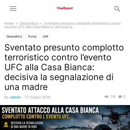
Home
Geopolitica
Sventato presunto complotto terroristico contro
l’evento UFC alla Casa Bianca: decisiva la...
Geopolitica
Trump
USA
Sventato presunto complotto
terroristico contro l’evento
UFC alla Casa Bianca:
decisiva la segnalazione di
una madre
119
0
By
admin
-
17 Giugno 2026