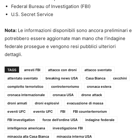
Federal Bureau of Investigation (FBI)
U.S. Secret Service
Nota:
Le informazioni disponibili sono ancora preliminari e
potrebbero essere aggiornate man mano che l’indagine
federale prosegue e vengono resi pubblici ulteriori
dettagli.
TAGS
arresti FBI
attacco con droni
attacco sventato
attentato sventato
breaking news USA
Casa Bianca
cecchini
complotto terroristico
controterrorismo
cronaca estera
cronaca internazionale
cronaca USA
drone attack
droni armati
droni esplosivi
evacuazione di massa
eventi UFC
evento UFC
FBI
FBI counterterrorism
FBI investigation
forze dell'ordine USA
indagine federale
intelligence americana
investigazione FBI
minaccia alla Casa Bianca
minaccia interna USA