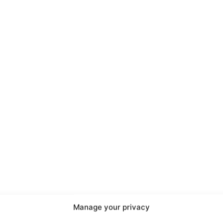
port
 sono le
TrueReport
ie
Manage your privacy
Home