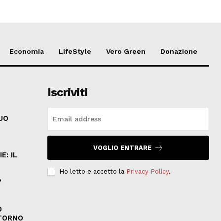
Economia
LifeStyle
Vero Green
Donazione
Iscriviti
SUO
VOGLIO ENTRARE
E: IL
Ho letto e accetto la
Privacy Policy
.
?
O
ITORNO