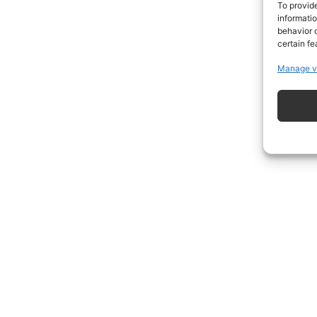
To provid
informati
behavior o
certain fe
Manage v
ISCRIVITI