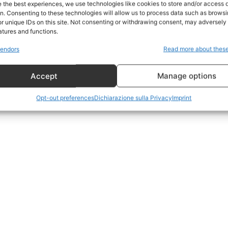
e the best experiences, we use technologies like cookies to store and/or access 
on. Consenting to these technologies will allow us to process data such as brows
Geopolitica
r unique IDs on this site. Not consenting or withdrawing consent, may adversely 
CildresQue
atures and functions.
Politica
endors
Read more about thes
Economia
Accept
Manage options
LifeStyle
Vero Green
Opt-out preferences
Dichiarazione sulla Privacy
Imprint
Donazione
 ORA