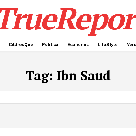
TrueRepor
CildresQue
Politica
Economia
LifeStyle
Ver
Tag:
Ibn Saud