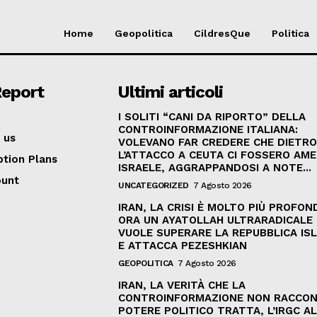
Home
Geopolitica
CildresQue
Politica
Report
Ultimi articoli
I SOLITI “CANI DA RIPORTO” DELLA
CONTROINFORMAZIONE ITALIANA:
 us
VOLEVANO FAR CREDERE CHE DIETR
L’ATTACCO A CEUTA CI FOSSERO AME
ption Plans
ISRAELE, AGGRAPPANDOSI A NOTE...
ount
UNCATEGORIZED
7 Agosto 2026
IRAN, LA CRISI È MOLTO PIÙ PROFON
ORA UN AYATOLLAH ULTRARADICALE
VUOLE SUPERARE LA REPUBBLICA IS
E ATTACCA PEZESHKIAN
GEOPOLITICA
7 Agosto 2026
IRAN, LA VERITÀ CHE LA
CONTROINFORMAZIONE NON RACCONT
POTERE POLITICO TRATTA, L’IRGC AL