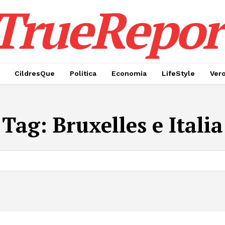
TrueRepor
CildresQue
Politica
Economia
LifeStyle
Ver
Tag:
Bruxelles e Italia