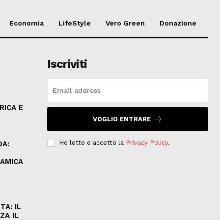
Economia
LifeStyle
Vero Green
Donazione
Iscriviti
O
RICA E
VOGLIO ENTRARE
Ho letto e accetto la
Privacy Policy
.
DA:
LAMICA
A: IL
ZA IL