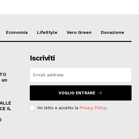
Economia
LifeStyle
Vero Green
Donazione
Iscriviti
ATO
e un
VOGLIO ENTRARE
PALLE
Ho letto e accetto la
Privacy Policy
.
CE IL
O