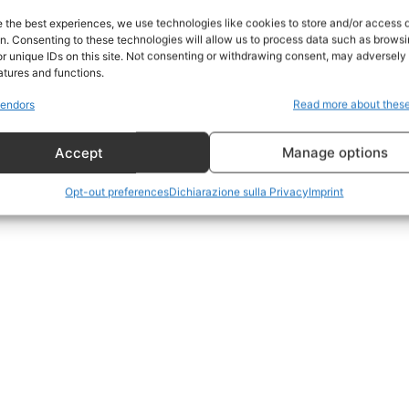
Home
e the best experiences, we use technologies like cookies to store and/or access 
on. Consenting to these technologies will allow us to process data such as brows
Geopolitica
r unique IDs on this site. Not consenting or withdrawing consent, may adversely 
CildresQue
atures and functions.
Politica
endors
Read more about thes
Economia
Accept
Manage options
LifeStyle
Vero Green
Opt-out preferences
Dichiarazione sulla Privacy
Imprint
Donazione
 ORA