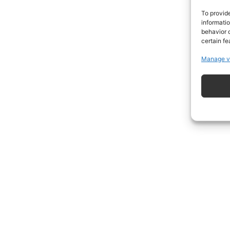
To provid
informati
behavior o
certain fe
Manage v
ISCRIVITI