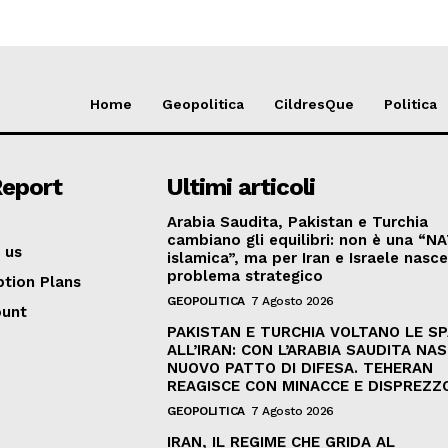
Home
Geopolitica
CildresQue
Politica
Report
Ultimi articoli
Arabia Saudita, Pakistan e Turchia
cambiano gli equilibri: non è una “N
 us
islamica”, ma per Iran e Israele nasc
problema strategico
ption Plans
GEOPOLITICA
7 Agosto 2026
ount
PAKISTAN E TURCHIA VOLTANO LE S
ALL’IRAN: CON L’ARABIA SAUDITA NAS
NUOVO PATTO DI DIFESA. TEHERAN
REAGISCE CON MINACCE E DISPREZZ
GEOPOLITICA
7 Agosto 2026
IRAN, IL REGIME CHE GRIDA AL