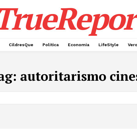
TrueRepor
CildresQue
Politica
Economia
LifeStyle
Ver
ag:
autoritarismo cine