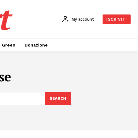
t
My account
ISCRIVITI
o Green
Donazione
se
SEARCH