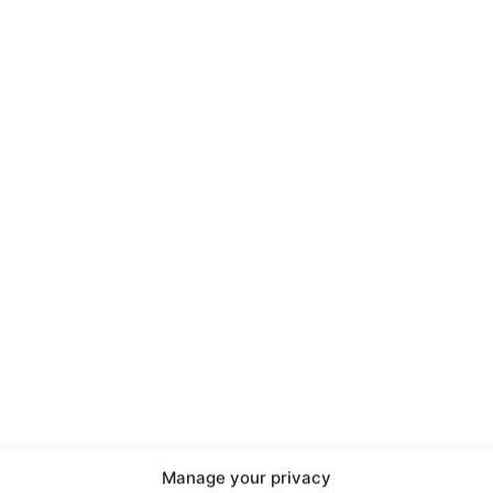
port
 sono le
TrueReport
ie
Manage your privacy