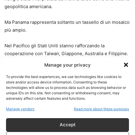
geopolitica americana.
Ma Panama rappresenta soltanto un tassello di un mosaico
più ampio.
Nel Pacifico gli Stati Uniti stanno rafforzando la
cooperazione con Taiwan, Giappone, Australia e Filippine.
Manage your privacy
Nel Mar Rosso continuano a mantenere una presenza
navale decisiva.
To provide the best experiences, we use technologies like cookies to
store and/or access device information. Consenting to these
technologies will allow us to process data such as browsing behavior or
Nel Golfo Persico restano il principale garante militare
unique IDs on this site. Not consenting or withdrawing consent, may
adversely affect certain features and functions.
della sicurezza delle rotte energetiche.
Manage vendors
Read more about these purposes
A Singapore mantengono una posizione strategica
fondamentale per monitorare il traffico nello Stretto di
Accept
Malacca.