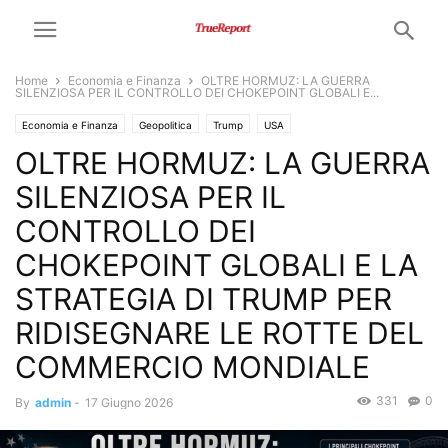
Home
Economia e Finanza
OLTRE HORMUZ: LA GUERRA
SILENZIOSA PER IL CONTROLLO DEI CHOKEPOINT GLOBALI E...
Economia e Finanza
Geopolitica
Trump
USA
OLTRE HORMUZ: LA GUERRA
SILENZIOSA PER IL
CONTROLLO DEI
CHOKEPOINT GLOBALI E LA
STRATEGIA DI TRUMP PER
RIDISEGNARE LE ROTTE DEL
COMMERCIO MONDIALE
331
0
By
admin
-
17 Giugno 2026