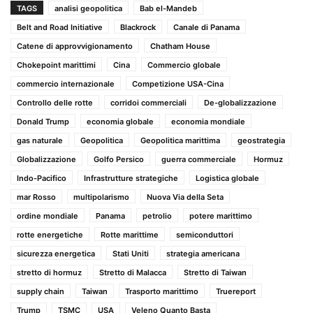
TAGS
analisi geopolitica
Bab el-Mandeb
Belt and Road Initiative
Blackrock
Canale di Panama
Catene di approvvigionamento
Chatham House
Chokepoint marittimi
Cina
Commercio globale
commercio internazionale
Competizione USA-Cina
Controllo delle rotte
corridoi commerciali
De-globalizzazione
Donald Trump
economia globale
economia mondiale
gas naturale
Geopolitica
Geopolitica marittima
geostrategia
Globalizzazione
Golfo Persico
guerra commerciale
Hormuz
Indo-Pacifico
Infrastrutture strategiche
Logistica globale
mar Rosso
multipolarismo
Nuova Via della Seta
ordine mondiale
Panama
petrolio
potere marittimo
rotte energetiche
Rotte marittime
semiconduttori
sicurezza energetica
Stati Uniti
strategia americana
stretto di hormuz
Stretto di Malacca
Stretto di Taiwan
supply chain
Taiwan
Trasporto marittimo
Truereport
Trump
TSMC
USA
Veleno Quanto Basta