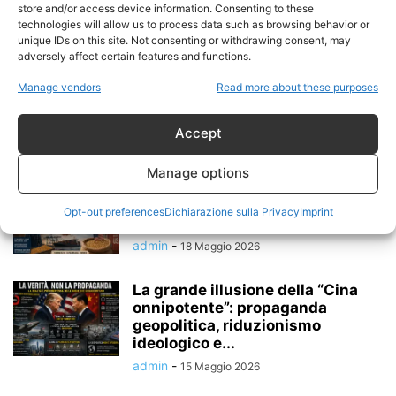
SILENZIOSA PER IL CONTROLLO
store and/or access device information. Consenting to these
DEI CHOKEPOINT GLOBALI...
technologies will allow us to process data such as browsing behavior or
unique IDs on this site. Not consenting or withdrawing consent, may
admin
-
17 Giugno 2026
adversely affect certain features and functions.
L’America prepara il suo Fondo
Manage vendors
Read more about these purposes
Sovrano. E l’Italia? È il momento...
admin
-
18 Maggio 2026
Accept
Manage options
Cina e Stati Uniti tornano a
parlarsi: il ritorno della
Opt-out preferences
Dichiarazione sulla Privacy
Imprint
diplomazia...
admin
-
18 Maggio 2026
La grande illusione della “Cina
onnipotente”: propaganda
geopolitica, riduzionismo
ideologico e...
admin
-
15 Maggio 2026