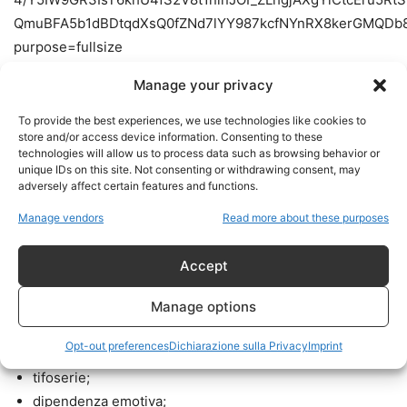
Manage your privacy
C’è un punto che molti evitano accuratamente di affrontare.
To provide the best experiences, we use technologies like cookies to
store and/or access device information. Consenting to these
Esistono interi ecosistemi mediatici, politici e ideologici
technologies will allow us to process data such as browsing behavior or
che sopravvivono esclusivamente grazie al conflitto
unique IDs on this site. Not consenting or withdrawing consent, may
adversely affect certain features and functions.
permanente.
Manage vendors
Read more about these purposes
La guerra continua produce:
Accept
audience;
Manage options
radicalizzazione;
identità ideologiche;
Opt-out preferences
Dichiarazione sulla Privacy
Imprint
polarizzazione;
tifoserie;
dipendenza emotiva;