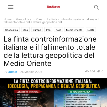
Home
Geopolitica
Cina
La finta controinformazione italiana e il
fallimento totale della lettura geopolitica del...
Geopolitica
Cina
Europa
Iran
Italia
Medio Oriente
NATO
La finta controinformazione
Politica
Russia
Trump
USA
italiana e il fallimento totale
della lettura geopolitica del
Medio Oriente
264
0
By
admin
-
25 Maggio 2026