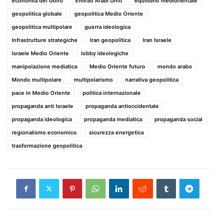
economia del Golfo
Emirati Arabi Uniti
equilibrio mediorientale
geopolitica globale
geopolitica Medio Oriente
geopolitica multipolare
guerra ideologica
Infrastrutture strategiche
Iran geopolitica
Iran Israele
Israele Medio Oriente
lobby ideologiche
manipolazione mediatica
Medio Oriente futuro
mondo arabo
Mondo multipolare
multipolarismo
narrativa geopolitica
pace in Medio Oriente
politica internazionale
propaganda anti Israele
propaganda antioccidentale
propaganda ideologica
propaganda mediatica
propaganda social
regionalismo economico
sicurezza energetica
trasformazione geopolitica