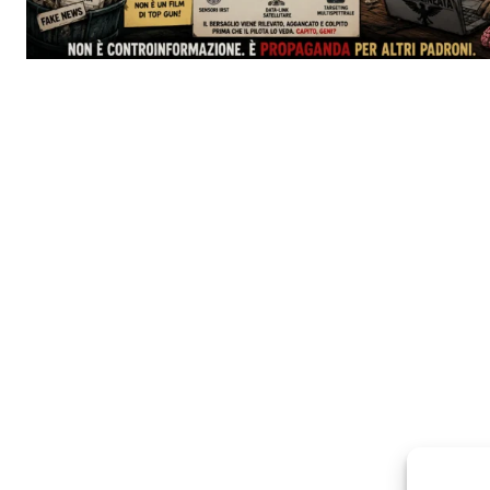
TrueRe
I cittadini
notiz