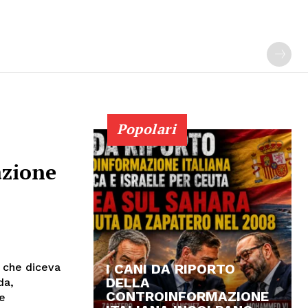
Popolari
azione
I CANI DA RIPORTO
a che diceva
DELLA
da,
CONTROINFORMAZIONE
de