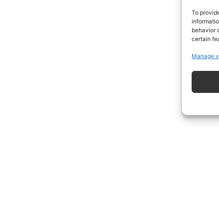
To provid
informati
behavior o
certain fe
Manage v
ISCRIVITI