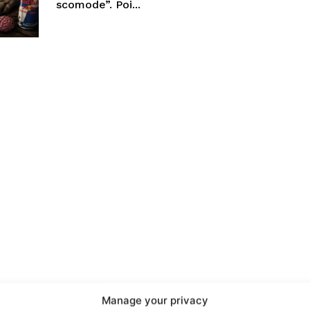
scomode”. Poi...
port
 sono le
TrueReport
ie
Manage your privacy