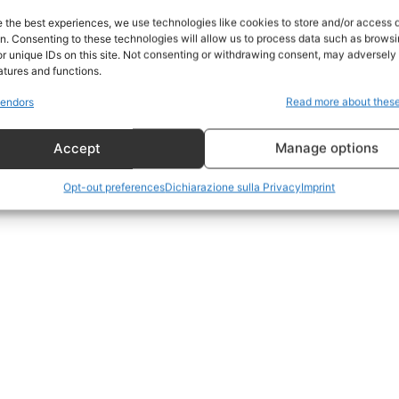
Home
e the best experiences, we use technologies like cookies to store and/or access 
on. Consenting to these technologies will allow us to process data such as brows
Geopolitica
r unique IDs on this site. Not consenting or withdrawing consent, may adversely 
CildresQue
atures and functions.
Politica
endors
Read more about thes
Economia
Accept
Manage options
LifeStyle
Vero Green
Opt-out preferences
Dichiarazione sulla Privacy
Imprint
Donazione
 ORA