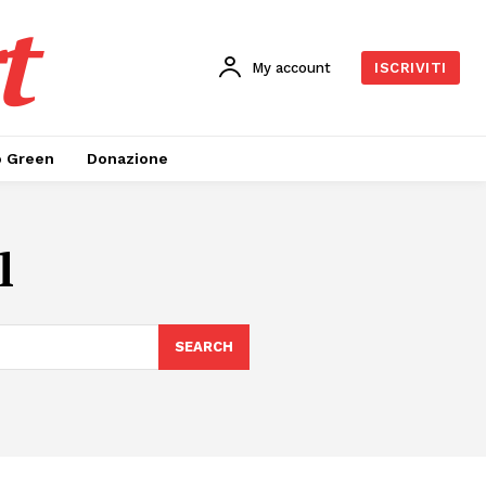
t
My account
ISCRIVITI
o Green
Donazione
l
SEARCH