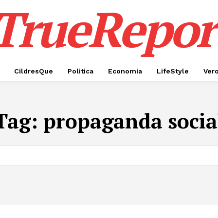
TrueRepor
CildresQue
Politica
Economia
LifeStyle
Ver
Tag:
propaganda socia