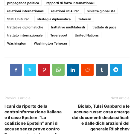
propaganda politica
rapporti di forza internazionali
relazioni internazionali
relazioni USA Iran
sinistra globalista
Stati Uniti Iran
strategia diplomatica
Teheran
trattative diplomatiche
trattative multilaterali
trattato di pace
trattato internazionale
Truereport
United Nations
Washington
Washington Teheran
Previous article
Next article
I cani da riporto della
Biolab, Tulsi Gabbard e le
controinformazione italiana
accuse russe: cosa emerge
e il caso Epstein: “La
dai documenti declassificati
coalizione Epstein” anni di
e dalle dichiarazioni del
accuse senza prove contro
generale Rtishchev