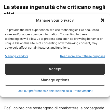
La stessa ingenuità che criticano negli
altri
Manage your privacy
Il paradosso è straordinario.
To provide the best experiences, we use technologies like cookies to
store and/or access device information. Consenting to these
Per anni questi ambienti hanno accusato i media
technologies will allow us to process data such as browsing behavior or
unique IDs on this site. Not consenting or withdrawing consent, may
occidentali di essere “cani da riporto” delle narrative della
adversely affect certain features and functions.
NATO, di Washington e dell’establishment.
Manage vendors
Read more about these purposes
Poi, non appena una dichiarazione arriva da Teheran,
Accept
Mosca o da qualche esponente dell’«Asse della
Resistenza», ogni spirito critico scompare
Manage options
improvvisamente.
Opt-out preferences
Dichiarazione sulla Privacy
Imprint
Tutto viene accettato, amplificato e trasformato in dogma.
Così, coloro che sostengono di combattere la propaganda