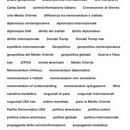
Camp David
controinformazione italiana
Convenzione di Vienna
crisi Medio Oriente
differenza tra memorandum e trattato
diplomazia contemporanea
diplomazia internazionale
diplomazia USA
diritto dei trattati
diritto diplomatico
diritto internazionale
Donald Trump
Donald Trump Iran
equilibrio internazionale
Geopolitica
geopolitica contemporanea
geopolitica del Medio Oriente
geopolitica globale
Guerra e Pace
Iran
JCPOA
media americani
Medio Oriente
Memorandum d'Intesa
memorandum diplomatico
memorandum e trattati
memorandum non vincolante
memorandum of understanding
memorandum spiegazione
MoU
narrativa mediatica
negoziati di pace
negoziati internazionali
negoziati USA Iran
ordine mondiale
pace in Medio Oriente
Partito Democratico USA
politica americana
politica estera
politica estera americana
politica globale
politica internazionale
propaganda della controinformazione
propaganda mediatica