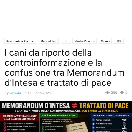
Economia e Finanza
Geopolitica
Iran
Medio Oriente
Trump
USA
I cani da riporto della
controinformazione e la
confusione tra Memorandum
d’Intesa e trattato di pace
256
0
By
admin
-
19 Giugno 2026