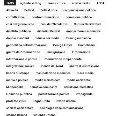
TAGS
agenda setting
analisi critica
analisi media
ANSA
Attualità
Belfast
Belfast riots
comunicazione politica
conflitti etnici
controinformazione
correzione politica
crisi del giornalismo
crisi dell’Occidente
Cultura Occidentale
dibattito pubblico
disordini Belfast
doppia morale mediatica
doppio standard
fiducia nei media
framing mediatico
geopolitica dell’informazione
George Floyd
Giornalismo
guerra dell’informazione
Immigrazione
Informazione
informazione e potere
informazione indipendente
integrazione sociale
Irlanda del Nord
libertà di espressione
libertà di stampa
manipolazione mediatica
mass media
media e politica
media mainstream
media occidentali
Minneapolis
narrativa dominante
narrazione mediatica
Opinione pubblica
polarizzazione politica
Propaganda
proteste 2020
Regno Unito
rivolte urbane
società occidentale
sociologia della comunicazione
stampa italiana
violenza urbana