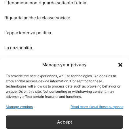
Il fenomeno non riguarda soltanto l’etnia.
Riguarda anche la classe sociale.
L’appartenenza politica.
La nazionalità.
La religione.
Manage your privacy
To provide the best experiences, we use technologies like cookies to
L’orientamento ideologico.
store and/or access device information. Consenting to these
technologies will allow us to process data such as browsing behavior or
unique IDs on this site. Not consenting or withdrawing consent, may
Quando il pubblico percepisce che alcune categorie
adversely affect certain features and functions.
ricevono automaticamente maggiore attenzione rispetto ad
Manage vendors
Read more about these purposes
altre, nasce inevitabilmente una crisi di fiducia.
Accept