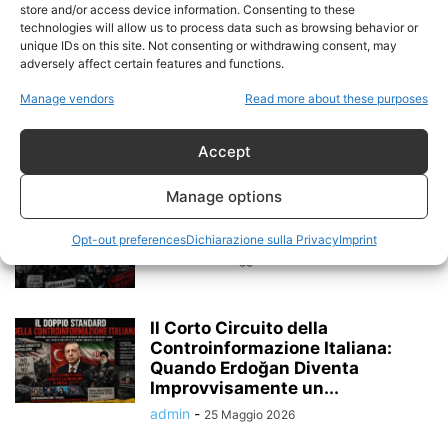
VITTIME SONO BIANCHE...
store and/or access device information. Consenting to these
admin
-
technologies will allow us to process data such as browsing behavior or
11 Giugno 2026
unique IDs on this site. Not consenting or withdrawing consent, may
adversely affect certain features and functions.
“VERGOGNA E INCUBO”: PUTIN
ATTACCA I MEDIA OCCIDENTALI.
Manage vendors
Read more about these purposes
PROPAGANDA, DOPPI
STANDARD...
Accept
admin
-
29 Maggio 2026
Manage options
Il Silenzio dell’Occidente davanti
alla deriva autoritaria di Erdoğan
Opt-out preferences
Dichiarazione sulla Privacy
Imprint
admin
-
25 Maggio 2026
Il Corto Circuito della
Controinformazione Italiana:
Quando Erdoğan Diventa
Improvvisamente un...
admin
-
25 Maggio 2026