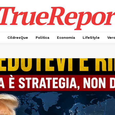
TrueRepor
CildresQue
Politica
Economia
LifeStyle
Ver