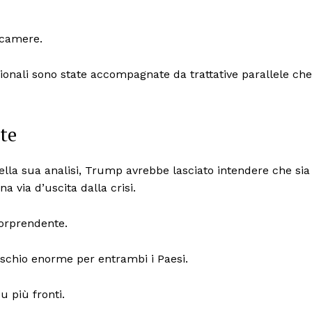
ecamere.
zionali sono state accompagnate da trattative parallele che
nte
lla sua analisi, Trump avrebbe lasciato intendere che sia
a via d’uscita dalla crisi.
sorprendente.
ischio enorme per entrambi i Paesi.
u più fronti.