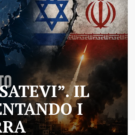
ATEVI”. IL
ENTANDO I
RRA