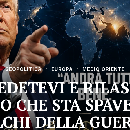
GEOPOLITICA
EUROPA
MEDIO ORIENTE
EDETEVI E RILASS
O CHE STA SPAV
LCHI DELLA GUE