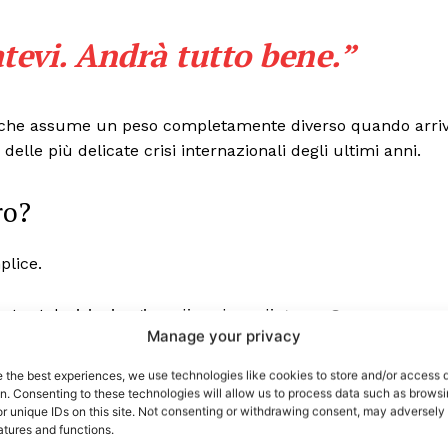
atevi. Andrà tutto bene.”
 che assume un peso completamente diverso quando arri
delle più delicate crisi internazionali degli ultimi anni.
ro?
plice.
port
 sono le
TrueReport
e televisioni e giornali parlano di guerra?
ie
Manage your privacy
e esiste tra la diplomazia reale e quella raccontata dai
Home
e the best experiences, we use technologies like cookies to store and/or access 
on. Consenting to these technologies will allow us to process data such as brows
Geopolitica
r unique IDs on this site. Not consenting or withdrawing consent, may adversely 
CildresQue
atures and functions.
livelli.