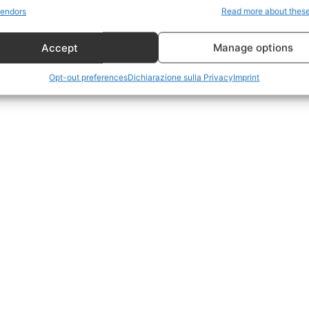
Politica
endors
Read more about thes
Economia
Accept
Manage options
LifeStyle
Vero Green
Opt-out preferences
Dichiarazione sulla Privacy
Imprint
Donazione
 ORA