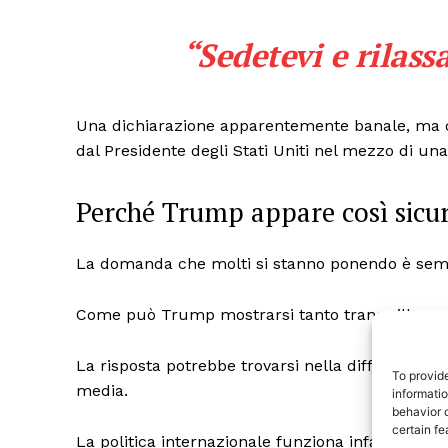
“Sedetevi e rilass
Una dichiarazione apparentemente banale, ma
dal Presidente degli Stati Uniti nel mezzo di una 
Perché Trump appare così sicu
La domanda che molti si stanno ponendo è sem
TrueRe
I cittadini
Come può Trump mostrarsi tanto tranquillo mentr
notiz
La risposta potrebbe trovarsi nella differenza ch
To provid
media.
informati
behavior o
certain fe
La politica internazionale funziona infatti su due 