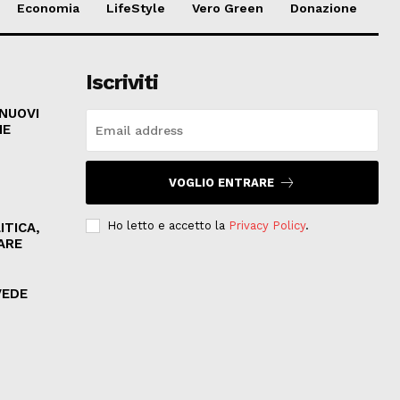
Economia
LifeStyle
Vero Green
Donazione
Iscriviti
 NUOVI
HE
VOGLIO ENTRARE
Ho letto e accetto la
Privacy Policy
.
ITICA,
ARE
VEDE