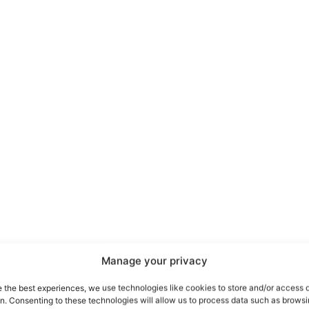
port
 sono le
TrueReport
ie
Manage your privacy
Home
e the best experiences, we use technologies like cookies to store and/or access 
on. Consenting to these technologies will allow us to process data such as brows
Geopolitica