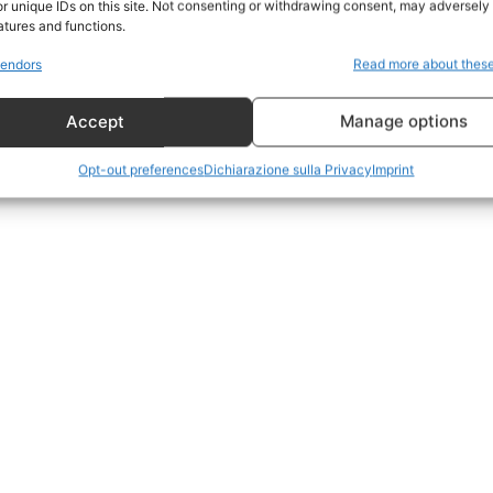
r unique IDs on this site. Not consenting or withdrawing consent, may adversely 
CildresQue
atures and functions.
Politica
endors
Read more about thes
Economia
Accept
Manage options
LifeStyle
Vero Green
Opt-out preferences
Dichiarazione sulla Privacy
Imprint
Donazione
 ORA