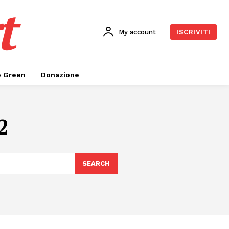
t
My account
ISCRIVITI
o Green
Donazione
2
SEARCH