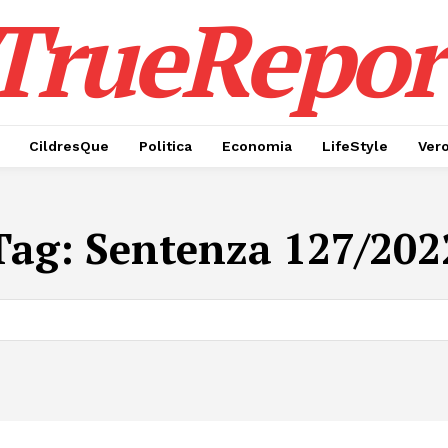
TrueRepor
CildresQue
Politica
Economia
LifeStyle
Ver
Tag:
Sentenza 127/202