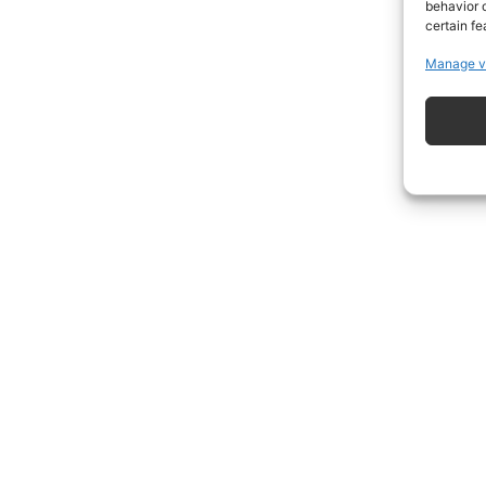
behavior o
certain fe
Manage v
ISCRIVITI