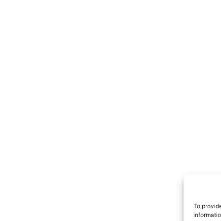
TrueRe
I cittadini
notiz
To provid
informati