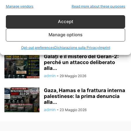
SAPPIAMO DAVVERO DEL...
Manage vendors
Read more about these purposes
admin
-
16 Giugno 2026
Accept
LUKASHENKO ACCUSA ISRAELE:
«GAZA È STATA RASA AL SUOLO.
SU QUALI...
Manage options
admin
-
16 Giugno 2026
Opt-out preferences
Dichiarazione sulla Privacy
Imprint
Galați e il mistero del Geran-2:
perché un attacco deliberato
alla...
admin
-
29 Maggio 2026
Gaza, Hamas e la frattura interna
palestinese: la prima denuncia
alla...
admin
-
23 Maggio 2026