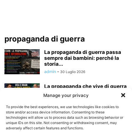
propaganda di guerra
La propaganda di guerra passa
sempre dai bambini: perché la
storia...
admin
-
30 Luglio 2026
La propaganda che vive di guerra
è disperata: mentre i
Manage your privacy
professionisti...
admin
-
22 Giugno 2026
To provide the best experiences, we use technologies like cookies to
store and/or access device information. Consenting to these
technologies will allow us to process data such as browsing behavior or
TAJANI, ZELENSKY E LA GUERRA
unique IDs on this site. Not consenting or withdrawing consent, may
DELLE NARRATIVE: COSA
adversely affect certain features and functions.