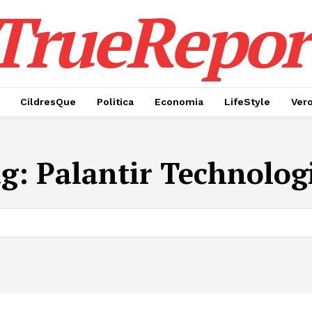
TrueRepor
CildresQue
Politica
Economia
LifeStyle
Ver
ag:
Palantir Technolog