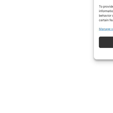
To provid
informati
behavior o
certain fe
Manage v
ISCRIVITI