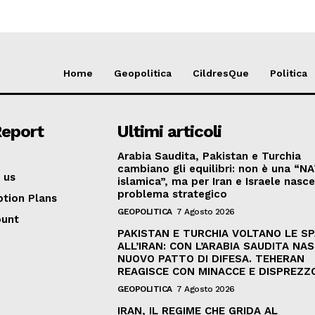
Home
Geopolitica
CildresQue
Politica
Report
Ultimi articoli
Arabia Saudita, Pakistan e Turchia
cambiano gli equilibri: non è una “N
 us
islamica”, ma per Iran e Israele nasc
problema strategico
ption Plans
GEOPOLITICA
7 Agosto 2026
ount
PAKISTAN E TURCHIA VOLTANO LE S
ALL’IRAN: CON L’ARABIA SAUDITA NAS
NUOVO PATTO DI DIFESA. TEHERAN
REAGISCE CON MINACCE E DISPREZZ
GEOPOLITICA
7 Agosto 2026
IRAN, IL REGIME CHE GRIDA AL