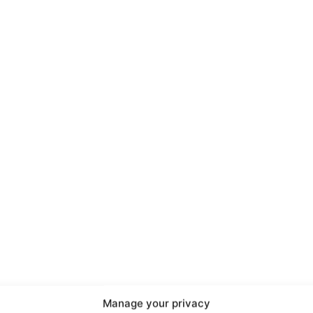
port
 sono le
TrueReport
ie
Manage your privacy