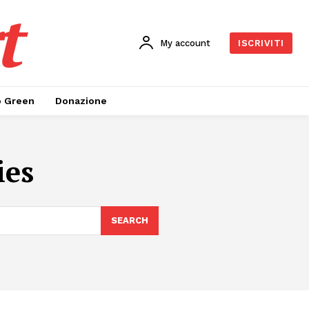
t
My account
ISCRIVITI
o Green
Donazione
ies
SEARCH