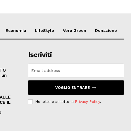
Economia
LifeStyle
Vero Green
Donazione
Iscriviti
ATO
e un
VOGLIO ENTRARE
PALLE
Ho letto e accetto la
Privacy Policy
.
CE IL
O