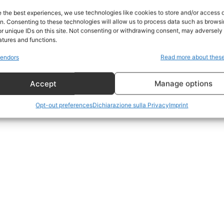
Home
e the best experiences, we use technologies like cookies to store and/or access 
on. Consenting to these technologies will allow us to process data such as brows
Geopolitica
r unique IDs on this site. Not consenting or withdrawing consent, may adversely 
CildresQue
atures and functions.
Politica
endors
Read more about thes
Economia
Accept
Manage options
LifeStyle
Vero Green
Opt-out preferences
Dichiarazione sulla Privacy
Imprint
Donazione
 ORA