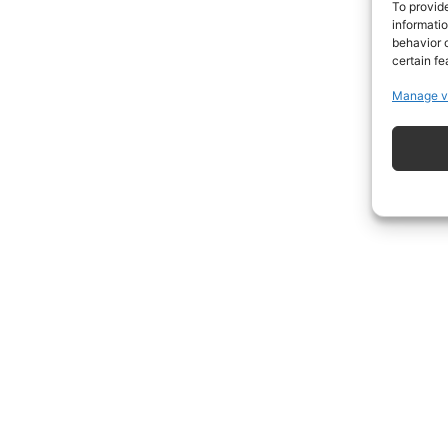
To provid
informati
behavior o
certain fe
Manage v
ISCRIVITI