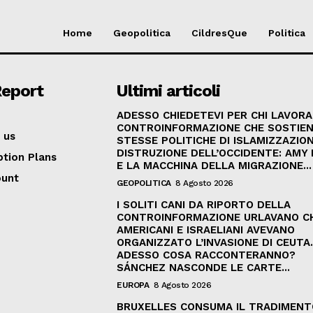
Home
Geopolitica
CildresQue
Politica
Report
Ultimi articoli
ADESSO CHIEDETEVI PER CHI LAVORA
CONTROINFORMAZIONE CHE SOSTIEN
 us
STESSE POLITICHE DI ISLAMIZZAZION
DISTRUZIONE DELL’OCCIDENTE: AMY
ption Plans
E LA MACCHINA DELLA MIGRAZIONE...
ount
GEOPOLITICA
8 Agosto 2026
I SOLITI CANI DA RIPORTO DELLA
CONTROINFORMAZIONE URLAVANO C
AMERICANI E ISRAELIANI AVEVANO
ORGANIZZATO L’INVASIONE DI CEUTA
ADESSO COSA RACCONTERANNO?
SÁNCHEZ NASCONDE LE CARTE...
EUROPA
8 Agosto 2026
BRUXELLES CONSUMA IL TRADIMENT