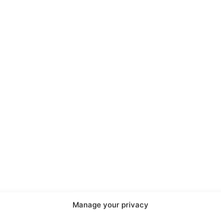
port
 sono le
TrueReport
ie
Manage your privacy
Home