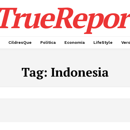
TrueRepor
CildresQue
Politica
Economia
LifeStyle
Ver
Tag:
Indonesia