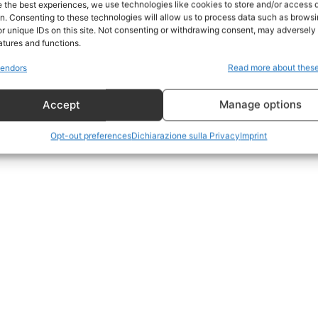
e the best experiences, we use technologies like cookies to store and/or access 
on. Consenting to these technologies will allow us to process data such as brows
Geopolitica
r unique IDs on this site. Not consenting or withdrawing consent, may adversely 
CildresQue
atures and functions.
Politica
endors
Read more about thes
Economia
Accept
Manage options
LifeStyle
Vero Green
Opt-out preferences
Dichiarazione sulla Privacy
Imprint
Donazione
 ORA