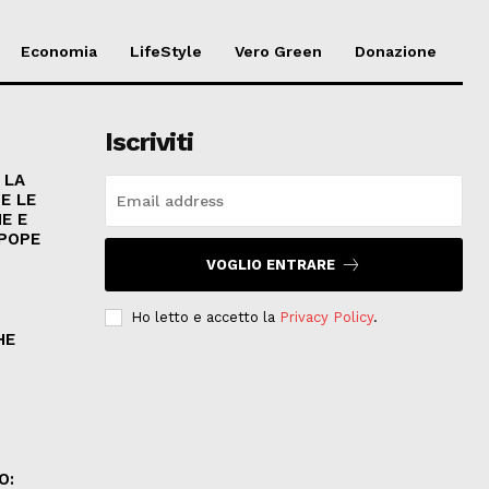
Economia
LifeStyle
Vero Green
Donazione
Iscriviti
 LA
E LE
E E
 POPE
VOGLIO ENTRARE
Ho letto e accetto la
Privacy Policy
.
HE
.
O: