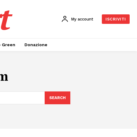
t
My account
ISCRIVITI
o Green
Donazione
sm
SEARCH