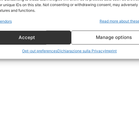
r unique IDs on this site. Not consenting or withdrawing consent, may adversely 
CildresQue
atures and functions.
Politica
endors
Read more about thes
Economia
Accept
Manage options
LifeStyle
Vero Green
Opt-out preferences
Dichiarazione sulla Privacy
Imprint
Donazione
 ORA