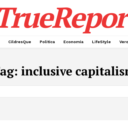
TrueRepor
CildresQue
Politica
Economia
LifeStyle
Ver
ag:
inclusive capitali