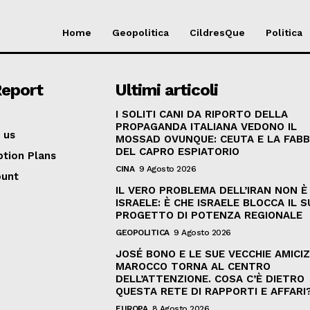
Home
Geopolitica
CildresQue
Politica
Report
Ultimi articoli
I SOLITI CANI DA RIPORTO DELLA
PROPAGANDA ITALIANA VEDONO IL
 us
MOSSAD OVUNQUE: CEUTA E LA FABB
DEL CAPRO ESPIATORIO
ption Plans
CINA
9 Agosto 2026
ount
IL VERO PROBLEMA DELL’IRAN NON È
ISRAELE: È CHE ISRAELE BLOCCA IL 
PROGETTO DI POTENZA REGIONALE
GEOPOLITICA
9 Agosto 2026
JOSÉ BONO E LE SUE VECCHIE AMICIZI
MAROCCO TORNA AL CENTRO
DELL’ATTENZIONE. COSA C’È DIETRO
QUESTA RETE DI RAPPORTI E AFFARI
EUROPA
8 Agosto 2026