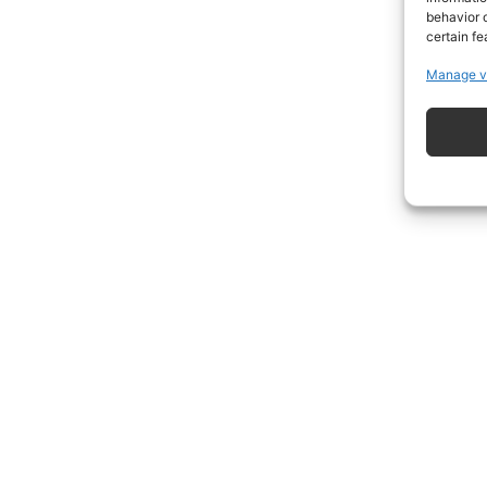
behavior o
certain fe
Manage v
ISCRIVITI