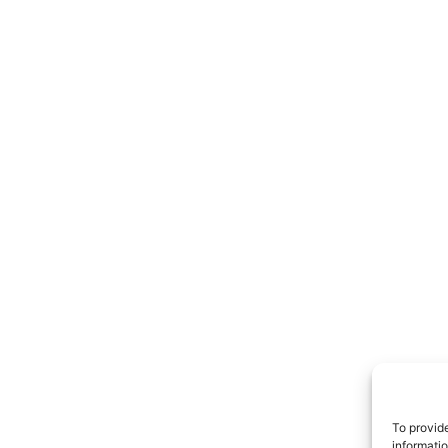
TrueRe
I cittadini
notiz
To provid
informati