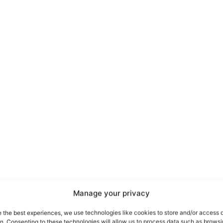
port
 sono le
TrueReport
ie
Manage your privacy
Home
e the best experiences, we use technologies like cookies to store and/or access 
on. Consenting to these technologies will allow us to process data such as brows
Geopolitica