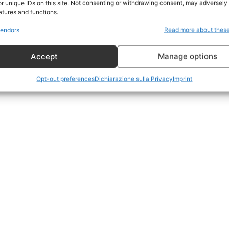
r unique IDs on this site. Not consenting or withdrawing consent, may adversely 
CildresQue
atures and functions.
Politica
endors
Read more about thes
Economia
Accept
Manage options
LifeStyle
Vero Green
Opt-out preferences
Dichiarazione sulla Privacy
Imprint
Donazione
 ORA