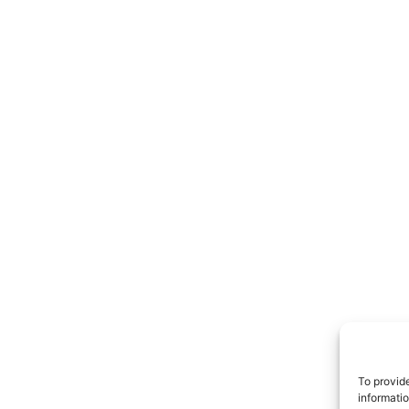
TrueRe
I cittadini
notiz
To provid
informati