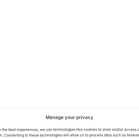
port
 sono le
TrueReport
ie
Manage your privacy
Home
e the best experiences, we use technologies like cookies to store and/or access 
on. Consenting to these technologies will allow us to process data such as brows
Geopolitica