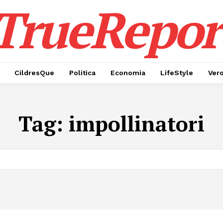
TrueRepor
CildresQue
Politica
Economia
LifeStyle
Ver
Tag:
impollinatori