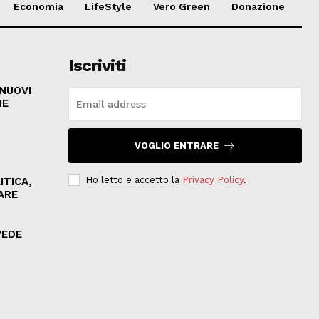
Economia
LifeStyle
Vero Green
Donazione
Iscriviti
 NUOVI
HE
VOGLIO ENTRARE
Ho letto e accetto la
Privacy Policy
.
ITICA,
ARE
VEDE