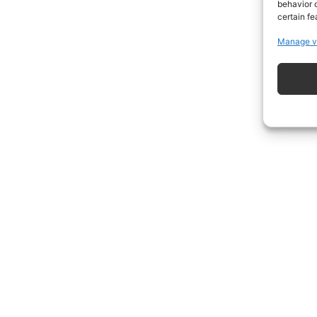
behavior o
certain fe
Manage v
ISCRIVITI