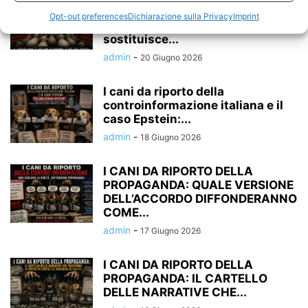
controinformazione italiana:
Opt-out preferences
Dichiarazione sulla Privacy
Imprint
quando la propaganda
sostituisce...
admin
-
20 Giugno 2026
I cani da riporto della
controinformazione italiana e il
caso Epstein:...
admin
-
18 Giugno 2026
I CANI DA RIPORTO DELLA
PROPAGANDA: QUALE VERSIONE
DELL’ACCORDO DIFFONDERANNO
COME...
admin
-
17 Giugno 2026
I CANI DA RIPORTO DELLA
PROPAGANDA: IL CARTELLO
DELLE NARRATIVE CHE...