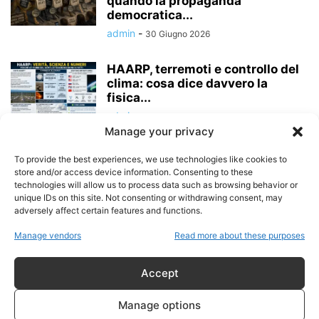
quando la propaganda
democratica...
admin
-
30 Giugno 2026
HAARP, terremoti e controllo del
clima: cosa dice davvero la
fisica...
admin
-
26 Giugno 2026
Manage your privacy
Quando l’allarmismo diventa
To provide the best experiences, we use technologies like cookies to
business: la propaganda del
store and/or access device information. Consenting to these
“governo segreto” costruita per...
technologies will allow us to process data such as browsing behavior or
unique IDs on this site. Not consenting or withdrawing consent, may
admin
-
23 Giugno 2026
adversely affect certain features and functions.
I cani da riporto della
Manage vendors
Read more about these purposes
controinformazione italiana e la
realtà piegata...
Accept
admin
-
20 Giugno 2026
Manage options
I cani da riporto della