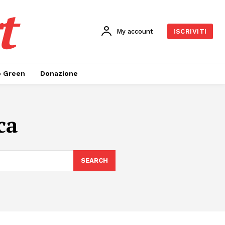
t
My account
ISCRIVITI
o Green
Donazione
ca
SEARCH