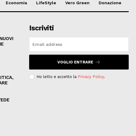
Economia
LifeStyle
Vero Green
Donazione
Iscriviti
 NUOVI
HE
VOGLIO ENTRARE
Ho letto e accetto la
Privacy Policy
.
ITICA,
ARE
VEDE