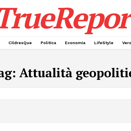
TrueRepor
CildresQue
Politica
Economia
LifeStyle
Ver
ag:
Attualità geopoliti