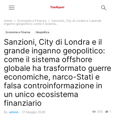
Home
Economia e Finanza
Sanzioni, City di Londra e il grande
inganno geopolitico: come il sistema...
Economia e Finanza
Geopolitica
Sanzioni, City di Londra e il
grande inganno geopolitico:
come il sistema offshore
globale ha trasformato guerre
economiche, narco-Stati e
falsa controinformazione in
un unico ecosistema
finanziario
205
1
By
admin
-
27 Maggio 2026