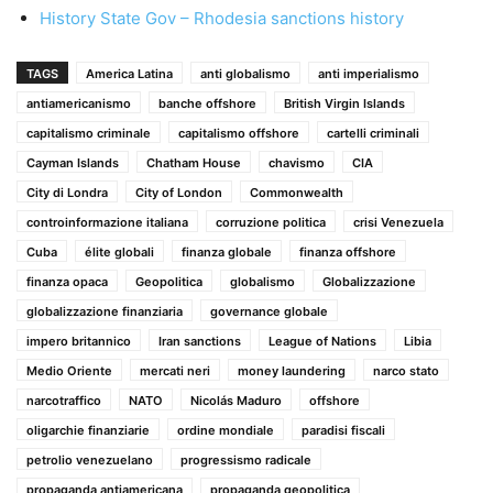
History State Gov – Rhodesia sanctions history
TAGS
America Latina
anti globalismo
anti imperialismo
antiamericanismo
banche offshore
British Virgin Islands
capitalismo criminale
capitalismo offshore
cartelli criminali
Cayman Islands
Chatham House
chavismo
CIA
City di Londra
City of London
Commonwealth
controinformazione italiana
corruzione politica
crisi Venezuela
Cuba
élite globali
finanza globale
finanza offshore
finanza opaca
Geopolitica
globalismo
Globalizzazione
globalizzazione finanziaria
governance globale
impero britannico
Iran sanctions
League of Nations
Libia
Medio Oriente
mercati neri
money laundering
narco stato
narcotraffico
NATO
Nicolás Maduro
offshore
oligarchie finanziarie
ordine mondiale
paradisi fiscali
petrolio venezuelano
progressismo radicale
propaganda antiamericana
propaganda geopolitica