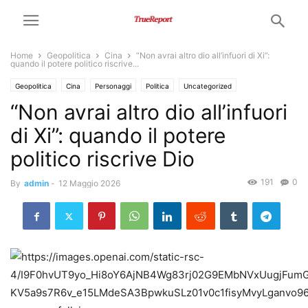
Home
Geopolitica
Cina
“Non avrai altro dio all’infuori di Xi”:
quando il potere politico riscrive...
Geopolitica
Cina
Personaggi
Politica
Uncategorized
“Non avrai altro dio all’infuori
di Xi”: quando il potere
politico riscrive Dio
191
0
By
admin
-
12 Maggio 2026