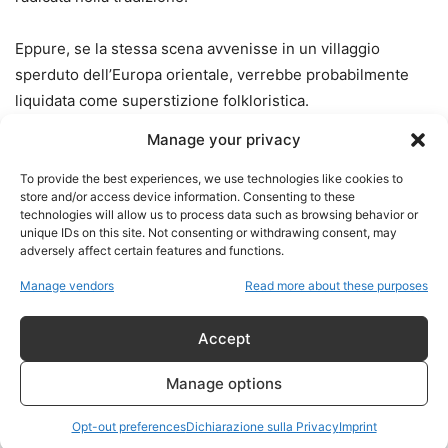
Eppure, se la stessa scena avvenisse in un villaggio
sperduto dell’Europa orientale, verrebbe probabilmente
liquidata come superstizione folkloristica.
Manage your privacy
Quando però il rituale coinvolge Buckingham Palace, la
superstizione diventa “tradizione affascinante”.
To provide the best experiences, we use technologies like cookies to
store and/or access device information. Consenting to these
technologies will allow us to process data such as browsing behavior or
È il doppio standard culturale dell’élite occidentale: il
unique IDs on this site. Not consenting or withdrawing consent, may
adversely affect certain features and functions.
folklore popolare viene deriso quando appartiene al
popolo, ma celebrato quando serve a romanticizzare il
Manage vendors
Read more about these purposes
potere.
Accept
Manage options
La monarchia come
Opt-out preferences
Dichiarazione sulla Privacy
Imprint
religione secolare