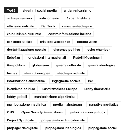
TAGS
algoritmi social media
antiamericanismo
antimperialismo
antisionismo
Aspen Institute
attivismo radicale
Big Tech
censura ideologica
colonialismo culturale
controinformazione italiana
controllo sociale
crisi dell’Occidente
cultura woke
destabilizzazione sociale
dissenso politico
echo chamber
Erdoğan
fondazioni internazionali
Fratelli Musulmani
Geopolitica
globalismo
guerra culturale
guerra ideologica
hamas
identità europea
ideologia radicale
informazione alternativa
Ingegneria sociale
Iran
islamismo politico
Islamizzazione Europa
lobby finanziarie
lobby globali
manipolazione algoritmica
manipolazione mediatica
media mainstream
narrativa mediatica
ONG
Open Society Foundations
polarizzazione politica
Project Syndicate
propaganda antioccidentale
propaganda digitale
propaganda ideologica
propaganda social