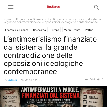
Home
Economia e Finanza
L’antimperialismo finanziato dal sistema:
la grande contraddizione delle opposizioni ideologiche contemporanee
Economia e Finanza
Geopolitica
Europa
Medio Oriente
Politica
L’antimperialismo finanziato
USA
dal sistema: la grande
contraddizione delle
opposizioni ideologiche
contemporanee
204
0
By
admin
-
25 Maggio 2026