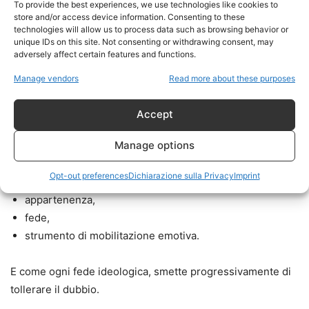
To provide the best experiences, we use technologies like cookies to
store and/or access device information. Consenting to these
L’antisionismo come religione
technologies will allow us to process data such as browsing behavior or
unique IDs on this site. Not consenting or withdrawing consent, may
politica
adversely affect certain features and functions.
Manage vendors
Read more about these purposes
In questo contesto, l’antisionismo contemporaneo diventa
qualcosa di molto più grande di una posizione politica.
Accept
Manage options
Diventa:
Opt-out preferences
Dichiarazione sulla Privacy
Imprint
identità,
appartenenza,
fede,
strumento di mobilitazione emotiva.
E come ogni fede ideologica, smette progressivamente di
tollerare il dubbio.