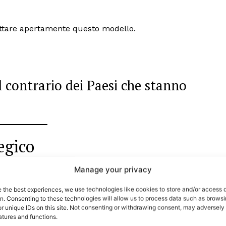
ottare apertamente questo modello.
il contrario dei Paesi che stanno
tegico
port
 sono le
TrueReport
ie
Manage your privacy
Home
e the best experiences, we use technologies like cookies to store and/or access 
on. Consenting to these technologies will allow us to process data such as brows
Geopolitica
r unique IDs on this site. Not consenting or withdrawing consent, may adversely 
CildresQue
atures and functions.