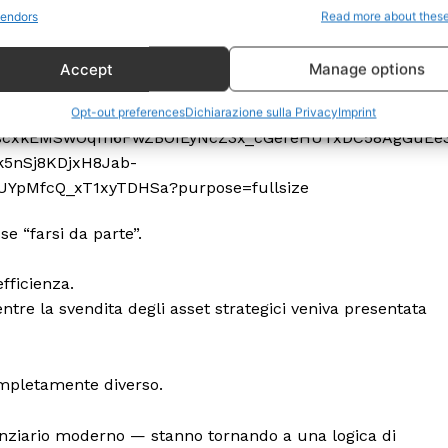
Politica
endors
Read more about thes
Economia
Accept
Manage options
LifeStyle
Vero Green
Opt-out preferences
Dichiarazione sulla Privacy
Imprint
Donazione
 ORA
se “farsi da parte”.
fficienza.
ntre la svendita degli asset strategici veniva presentata
ompletamente diverso.
inanziario moderno — stanno tornando a una logica di