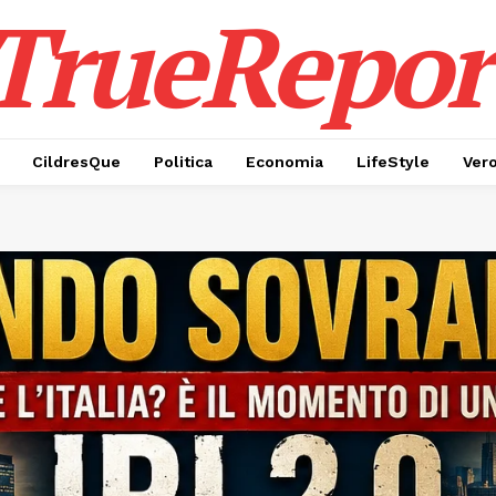
TrueRepor
CildresQue
Politica
Economia
LifeStyle
Ver