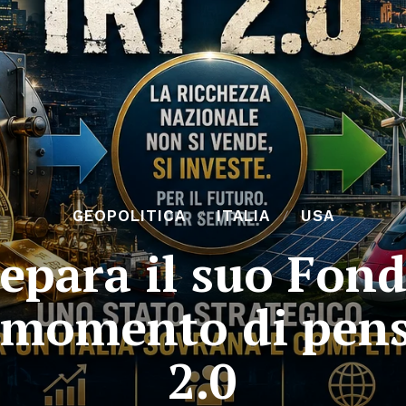
GEOPOLITICA
ITALIA
USA
epara il suo Fon
il momento di pen
2.0