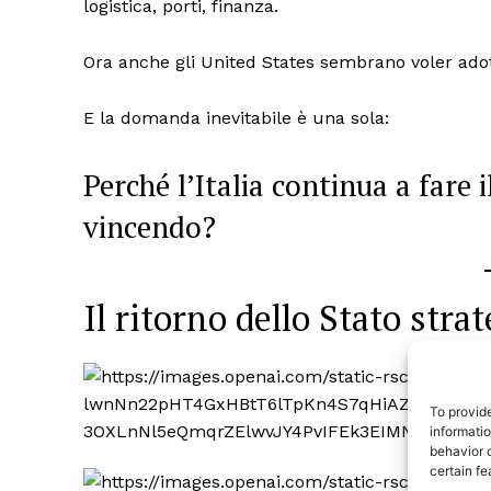
logistica, porti, finanza.
Ora anche gli United States sembrano voler ad
E la domanda inevitabile è una sola:
Perché l’Italia continua a fare 
vincendo?
Il ritorno dello Stato stra
TrueRe
I cittadini
notiz
To provid
informati
behavior o
certain fe