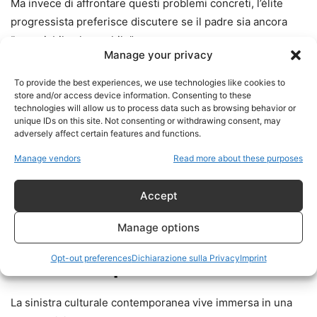
Ma invece di affrontare questi problemi concreti, l’élite
progressista preferisce discutere se il padre sia ancora
“associabile al maschile”.
Manage your privacy
È il trionfo della decadenza culturale.
To provide the best experiences, we use technologies like cookies to
store and/or access device information. Consenting to these
technologies will allow us to process data such as browsing behavior or
unique IDs on this site. Not consenting or withdrawing consent, may
adversely affect certain features and functions.
La Contraddizione Totale
Manage vendors
Read more about these purposes
del Progressismo
Moderno
Accept
Manage options
“Il Genere Non Conta”… Ma
Opt-out preferences
Dichiarazione sulla Privacy
Imprint
Conta Sempre
La sinistra culturale contemporanea vive immersa in una