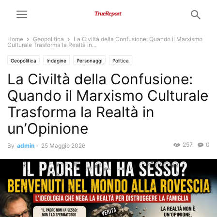
Home
Geopolitica
La Civiltà della Confusione: Quando il Marxismo
Culturale Trasforma la Realtà in...
Geopolitica
Indagine
Personaggi
Politica
La Civiltà della Confusione:
Quando il Marxismo Culturale
Trasforma la Realtà in
un’Opinione
257
0
By
admin
-
25 Maggio 2026