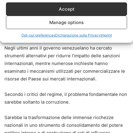
Le accuse più recenti non riguardano soltanto il petrolio.
Accept
Si parla anche di oro venezuelano, nichel, derivati
Manage options
petroliferi e perfino di sistemi di pagamento basati sulle
criptovalute.
Opt-out preferences
Dichiarazione sulla Privacy
Imprint
Negli ultimi anni il governo venezuelano ha cercato
strumenti alternativi per ridurre l’impatto delle sanzioni
internazionali, mentre numerose inchieste hanno
esaminato i meccanismi utilizzati per commercializzare le
risorse del Paese sui mercati internazionali.
Secondo i critici del regime, il problema fondamentale non
sarebbe soltanto la corruzione.
Sarebbe la trasformazione delle immense ricchezze
nazionali in uno strumento di consolidamento del potere
politico interno e di costruzione di reti di influenza