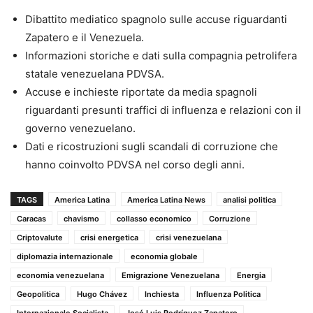
Dibattito mediatico spagnolo sulle accuse riguardanti
Zapatero e il Venezuela.
Informazioni storiche e dati sulla compagnia petrolifera
statale venezuelana PDVSA.
Accuse e inchieste riportate da media spagnoli
riguardanti presunti traffici di influenza e relazioni con il
governo venezuelano.
Dati e ricostruzioni sugli scandali di corruzione che
hanno coinvolto PDVSA nel corso degli anni.
TAGS
America Latina
America Latina News
analisi politica
Caracas
chavismo
collasso economico
Corruzione
Criptovalute
crisi energetica
crisi venezuelana
diplomazia internazionale
economia globale
economia venezuelana
Emigrazione Venezuelana
Energia
Geopolitica
Hugo Chávez
Inchiesta
Influenza Politica
Internazionale Socialista
José Luis Rodríguez Zapatero