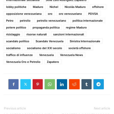
lobby politiche
Maduro
Nichel
Nicolás Maduro
offshore
opposizione venezuelana
oro
oro venezuelano
PDVSA
Petro
petrolio
petrolio venezuelano
politica internazionale
potere politico
propaganda politica
regime Maduro
riciclaggio
risorse naturali
sanzioni internazionali
scandalo politico
Scandalo Venezuela
Sinistra Internazionale
socialismo
socialismo del XXI secolo
società offshore
traffico di influenze
Venezuela
Venezuela News
Venezuela Oro e Petrolio
Zapatero
Previous article
Next article