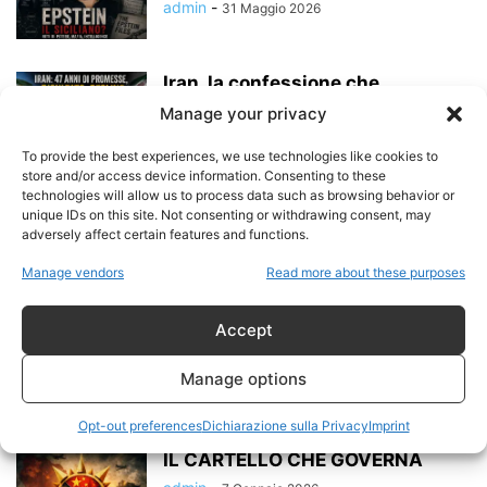
admin
-
31 Maggio 2026
Iran, la confessione che
demolisce 47 anni di
Manage your privacy
propaganda: quando il...
admin
-
30 Maggio 2026
To provide the best experiences, we use technologies like cookies to
store and/or access device information. Consenting to these
technologies will allow us to process data such as browsing behavior or
Buckingham Palace sapeva da
unique IDs on this site. Not consenting or withdrawing consent, may
anni? Le email segrete del caso
adversely affect certain features and functions.
Andrea...
Manage vendors
Read more about these purposes
admin
-
30 Maggio 2026
Accept
Il potere senza centro (con prove
sul campo): mafie globali, proxy...
Manage options
admin
-
18 Aprile 2026
Opt-out preferences
Dichiarazione sulla Privacy
Imprint
IL CARTELLO CHE GOVERNA