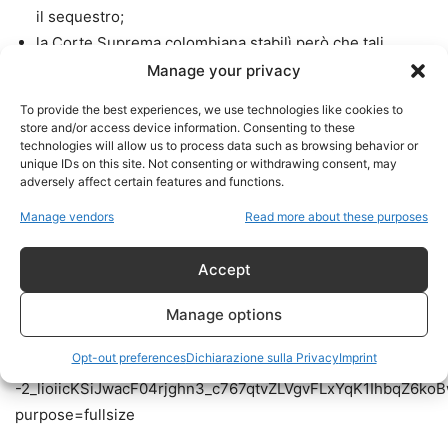
il sequestro;
la Corte Suprema colombiana stabilì però che tali
documenti non potevano essere utilizzati come prove
Manage your privacy
giudiziarie a causa di problemi nella catena di custodia.
To provide the best experiences, we use technologies like cookies to
store and/or access device information. Consenting to these
Pertanto, il contenuto di quei file continua a essere
technologies will allow us to process data such as browsing behavior or
unique IDs on this site. Not consenting or withdrawing consent, may
oggetto di dibattito politico ma non costituisce prova
adversely affect certain features and functions.
giudiziaria valida.
Manage vendors
Read more about these purposes
Accept
Una Colombia ancora divisa
Manage options
Opt-out preferences
Dichiarazione sulla Privacy
Imprint