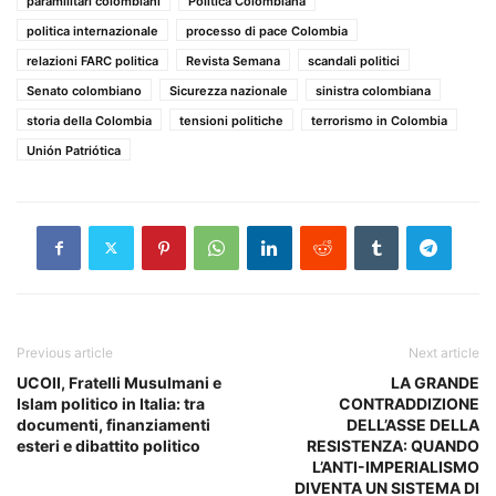
paramilitari colombiani
Politica Colombiana
politica internazionale
processo di pace Colombia
relazioni FARC politica
Revista Semana
scandali politici
Senato colombiano
Sicurezza nazionale
sinistra colombiana
storia della Colombia
tensioni politiche
terrorismo in Colombia
Unión Patriótica
Previous article
Next article
UCOII, Fratelli Musulmani e
LA GRANDE
Islam politico in Italia: tra
CONTRADDIZIONE
documenti, finanziamenti
DELL’ASSE DELLA
esteri e dibattito politico
RESISTENZA: QUANDO
L’ANTI-IMPERIALISMO
DIVENTA UN SISTEMA DI