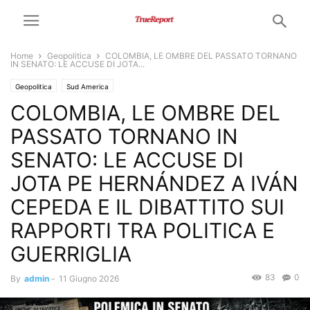
Home
Geopolitica
COLOMBIA, LE OMBRE DEL PASSATO TORNANO
IN SENATO: LE ACCUSE DI JOTA...
Geopolitica
Sud America
COLOMBIA, LE OMBRE DEL
PASSATO TORNANO IN
SENATO: LE ACCUSE DI
JOTA PE HERNÁNDEZ A IVÁN
CEPEDA E IL DIBATTITO SUI
RAPPORTI TRA POLITICA E
GUERRIGLIA
83
0
By
admin
-
11 Giugno 2026