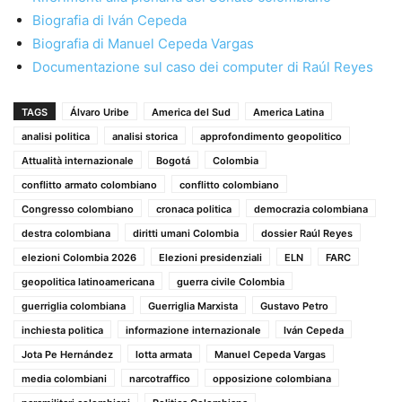
Biografia di Iván Cepeda
Biografia di Manuel Cepeda Vargas
Documentazione sul caso dei computer di Raúl Reyes
TAGS
Álvaro Uribe
America del Sud
America Latina
analisi politica
analisi storica
approfondimento geopolitico
Attualità internazionale
Bogotá
Colombia
conflitto armato colombiano
conflitto colombiano
Congresso colombiano
cronaca politica
democrazia colombiana
destra colombiana
diritti umani Colombia
dossier Raúl Reyes
elezioni Colombia 2026
Elezioni presidenziali
ELN
FARC
geopolitica latinoamericana
guerra civile Colombia
guerriglia colombiana
Guerriglia Marxista
Gustavo Petro
inchiesta politica
informazione internazionale
Iván Cepeda
Jota Pe Hernández
lotta armata
Manuel Cepeda Vargas
media colombiani
narcotraffico
opposizione colombiana