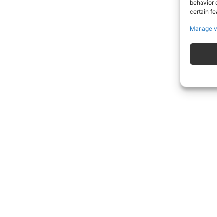
behavior o
certain fe
Manage v
ISCRIVITI