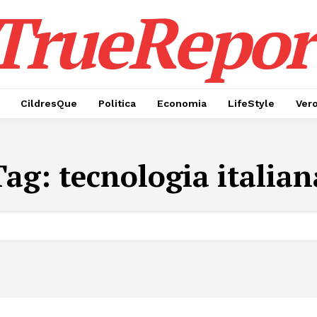
TrueRepor
CildresQue
Politica
Economia
LifeStyle
Ver
Tag:
tecnologia italian