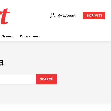
t
My account
ISCRIVITI
o Green
Donazione
a
SEARCH