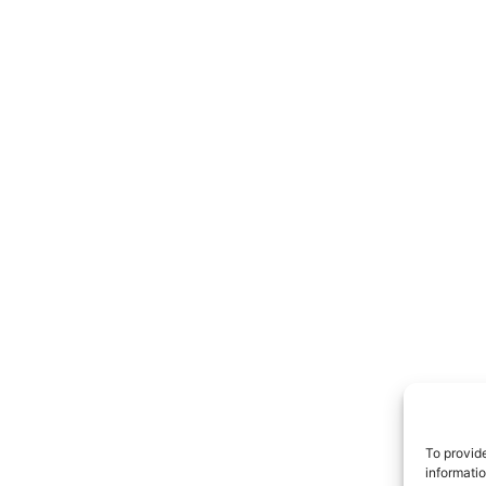
TrueRe
I cittadini
notiz
To provid
informati