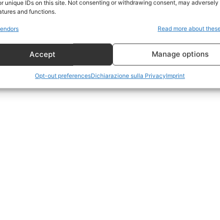
r unique IDs on this site. Not consenting or withdrawing consent, may adversely 
CildresQue
atures and functions.
Politica
endors
Read more about thes
Economia
Accept
Manage options
LifeStyle
Vero Green
Opt-out preferences
Dichiarazione sulla Privacy
Imprint
Donazione
 ORA