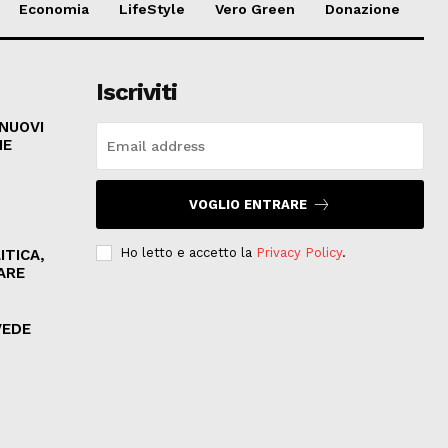
Economia
LifeStyle
Vero Green
Donazione
Iscriviti
 NUOVI
HE
VOGLIO ENTRARE
Ho letto e accetto la
Privacy Policy
.
ITICA,
ARE
VEDE