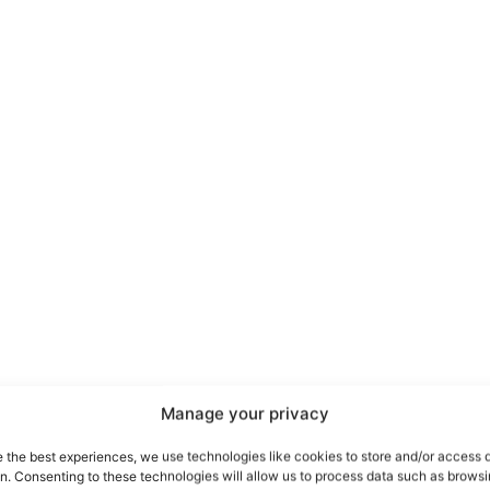
port
 sono le
TrueReport
ie
Manage your privacy
Home
e the best experiences, we use technologies like cookies to store and/or access 
on. Consenting to these technologies will allow us to process data such as brows
Geopolitica