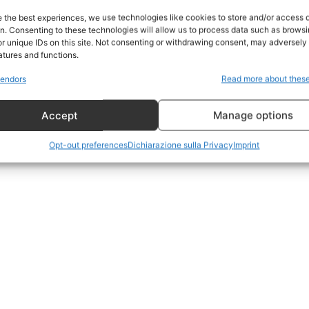
Home
e the best experiences, we use technologies like cookies to store and/or access 
on. Consenting to these technologies will allow us to process data such as brows
Geopolitica
r unique IDs on this site. Not consenting or withdrawing consent, may adversely 
CildresQue
atures and functions.
Politica
endors
Read more about thes
Economia
Accept
Manage options
LifeStyle
Vero Green
Opt-out preferences
Dichiarazione sulla Privacy
Imprint
Donazione
 ORA