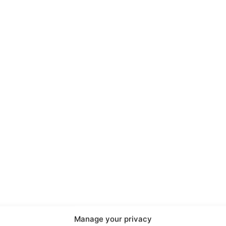
port
 sono le
TrueReport
ie
Manage your privacy