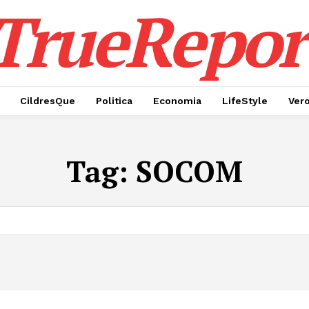
TrueRepor
CildresQue
Politica
Economia
LifeStyle
Ver
Tag:
SOCOM