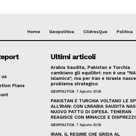
Home
Geopolitica
CildresQue
Politica
Report
Ultimi articoli
Arabia Saudita, Pakistan e Turchia
cambiano gli equilibri: non è una “N
 us
islamica”, ma per Iran e Israele nasc
problema strategico
ption Plans
GEOPOLITICA
7 Agosto 2026
ount
PAKISTAN E TURCHIA VOLTANO LE S
ALL’IRAN: CON L’ARABIA SAUDITA NAS
NUOVO PATTO DI DIFESA. TEHERAN
REAGISCE CON MINACCE E DISPREZZ
GEOPOLITICA
7 Agosto 2026
IRAN, IL REGIME CHE GRIDA AL