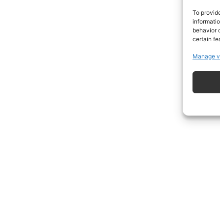
To provid
informati
behavior o
certain fe
Manage v
ISCRIVITI