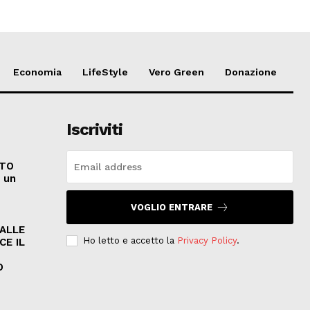
Economia
LifeStyle
Vero Green
Donazione
Iscriviti
ATO
e un
VOGLIO ENTRARE
PALLE
Ho letto e accetto la
Privacy Policy
.
CE IL
O