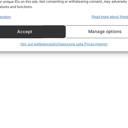
r unique IDs on this site. Not consenting or withdrawing consent, may adversely 
CildresQue
atures and functions.
Politica
endors
Read more about thes
Economia
Accept
Manage options
LifeStyle
Vero Green
Opt-out preferences
Dichiarazione sulla Privacy
Imprint
Donazione
 ORA