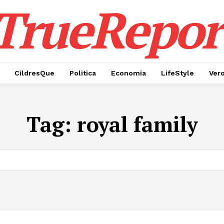
TrueRepor
CildresQue
Politica
Economia
LifeStyle
Ver
Tag:
royal family