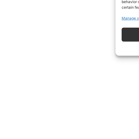
behavior o
certain fe
Manage v
ISCRIVITI