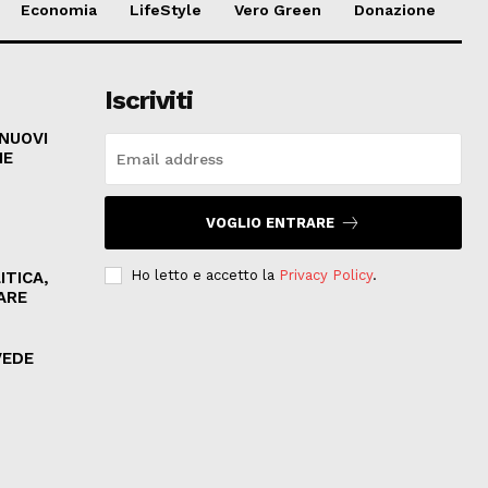
Economia
LifeStyle
Vero Green
Donazione
Iscriviti
 NUOVI
HE
VOGLIO ENTRARE
Ho letto e accetto la
Privacy Policy
.
ITICA,
ARE
VEDE