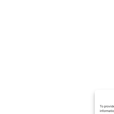
TrueRe
I cittadini
notiz
To provid
informati