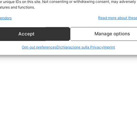
r unique IDs on this site. Not consenting or withdrawing consent, may adversely 
CildresQue
atures and functions.
Politica
endors
Read more about thes
Economia
Accept
Manage options
LifeStyle
Vero Green
Opt-out preferences
Dichiarazione sulla Privacy
Imprint
Donazione
 ORA