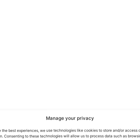
port
 sono le
TrueReport
ie
Manage your privacy
Home
e the best experiences, we use technologies like cookies to store and/or access 
on. Consenting to these technologies will allow us to process data such as brows
Geopolitica