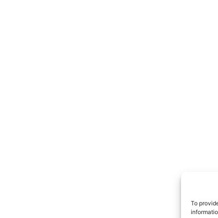
TrueRe
I cittadini
notiz
To provid
informati