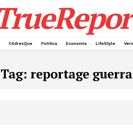
TrueRepor
CildresQue
Politica
Economia
LifeStyle
Ver
Tag:
reportage guerra