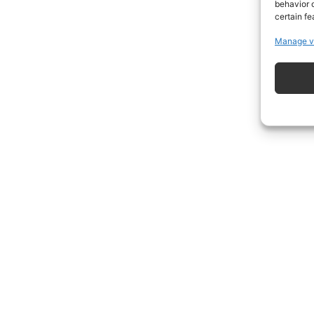
behavior o
certain fe
Manage v
ISCRIVITI