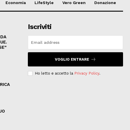
Economia
LifeStyle
Vero Green
Donazione
Iscriviti
NDA
UE.
SE”
VOGLIO ENTRARE
Ho letto e accetto la
Privacy Policy
.
RICA
SUO