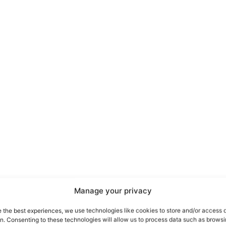
port
 sono le
TrueReport
ie
Manage your privacy
Home
e the best experiences, we use technologies like cookies to store and/or access 
on. Consenting to these technologies will allow us to process data such as brows
Geopolitica