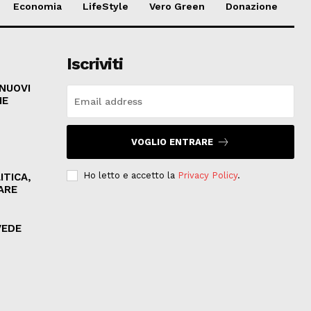
Economia
LifeStyle
Vero Green
Donazione
Iscriviti
 NUOVI
HE
VOGLIO ENTRARE
Ho letto e accetto la
Privacy Policy
.
ITICA,
ARE
VEDE