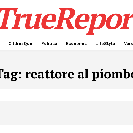
TrueRepor
CildresQue
Politica
Economia
LifeStyle
Ver
Tag:
reattore al piomb