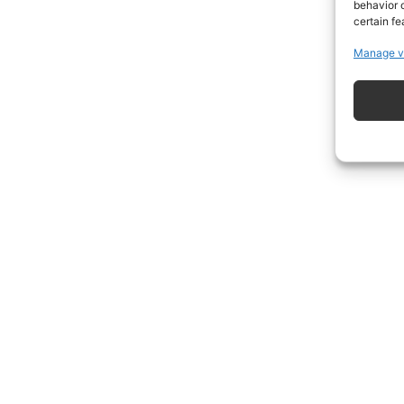
behavior o
certain fe
Manage v
ISCRIVITI