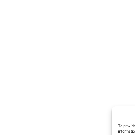
TrueRe
I cittadini
notiz
To provid
informati