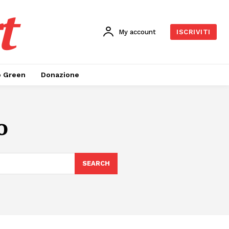
t
My account
ISCRIVITI
o Green
Donazione
o
SEARCH