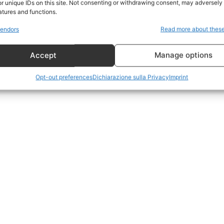
r unique IDs on this site. Not consenting or withdrawing consent, may adversely 
CildresQue
atures and functions.
Politica
endors
Read more about thes
Economia
Accept
Manage options
LifeStyle
Vero Green
Opt-out preferences
Dichiarazione sulla Privacy
Imprint
Donazione
 ORA