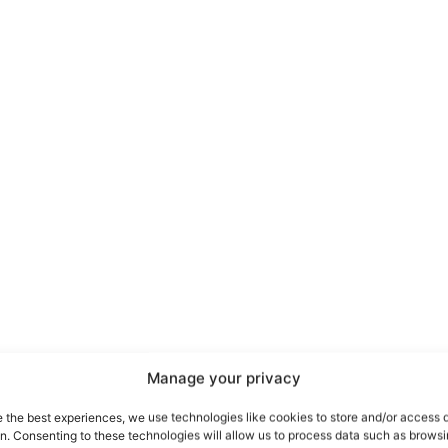
port
 sono le
TrueReport
ie
Manage your privacy
Home
e the best experiences, we use technologies like cookies to store and/or access 
on. Consenting to these technologies will allow us to process data such as brows
Geopolitica