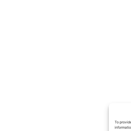
TrueRe
I cittadini
notiz
To provid
informati