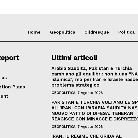
Home
Geopolitica
CildresQue
Politica
Report
Ultimi articoli
Arabia Saudita, Pakistan e Turchia
cambiano gli equilibri: non è una “N
 us
islamica”, ma per Iran e Israele nasc
problema strategico
ption Plans
GEOPOLITICA
7 Agosto 2026
ount
PAKISTAN E TURCHIA VOLTANO LE S
ALL’IRAN: CON L’ARABIA SAUDITA NAS
NUOVO PATTO DI DIFESA. TEHERAN
REAGISCE CON MINACCE E DISPREZZ
GEOPOLITICA
7 Agosto 2026
IRAN, IL REGIME CHE GRIDA AL