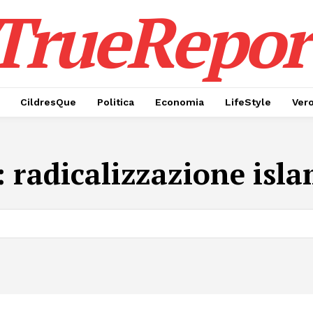
TrueRepor
CildresQue
Politica
Economia
LifeStyle
Ver
:
radicalizzazione isl