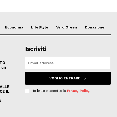
Economia
LifeStyle
Vero Green
Donazione
Iscriviti
ATO
e un
VOGLIO ENTRARE
PALLE
Ho letto e accetto la
Privacy Policy
.
CE IL
O