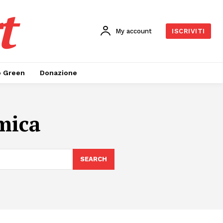
t
My account
ISCRIVITI
o Green
Donazione
amica
SEARCH