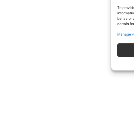
To provid
informati
behavior o
certain fe
Manage v
ISCRIVITI