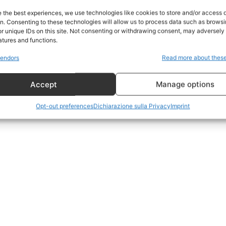
Home
e the best experiences, we use technologies like cookies to store and/or access 
on. Consenting to these technologies will allow us to process data such as brows
Geopolitica
r unique IDs on this site. Not consenting or withdrawing consent, may adversely 
CildresQue
atures and functions.
Politica
endors
Read more about thes
Economia
Accept
Manage options
LifeStyle
Vero Green
Opt-out preferences
Dichiarazione sulla Privacy
Imprint
Donazione
 ORA