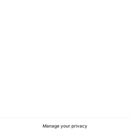
port
 sono le
TrueReport
ie
Manage your privacy