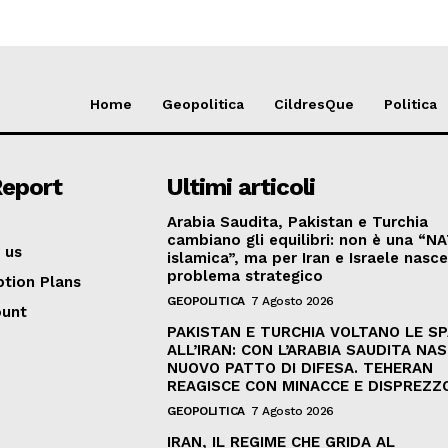
Home
Geopolitica
CildresQue
Politica
Report
Ultimi articoli
Arabia Saudita, Pakistan e Turchia
cambiano gli equilibri: non è una “N
 us
islamica”, ma per Iran e Israele nasc
problema strategico
ption Plans
GEOPOLITICA
7 Agosto 2026
ount
PAKISTAN E TURCHIA VOLTANO LE S
ALL’IRAN: CON L’ARABIA SAUDITA NAS
NUOVO PATTO DI DIFESA. TEHERAN
REAGISCE CON MINACCE E DISPREZZ
GEOPOLITICA
7 Agosto 2026
IRAN, IL REGIME CHE GRIDA AL