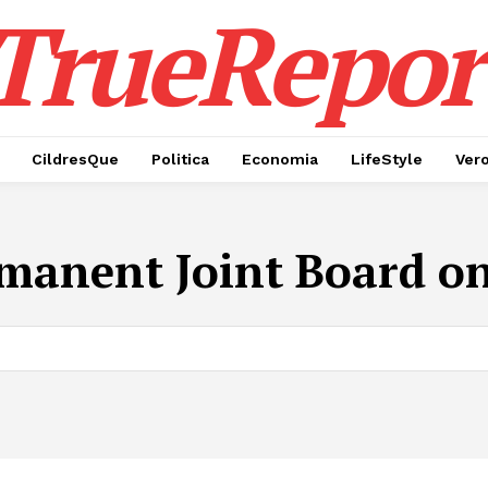
TrueRepor
CildresQue
Politica
Economia
LifeStyle
Ver
manent Joint Board o