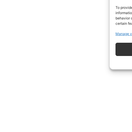
To provid
informati
behavior o
certain fe
Manage v
ISCRIVITI