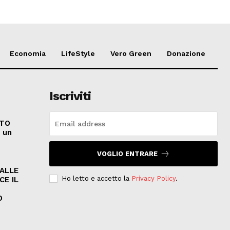
Economia
LifeStyle
Vero Green
Donazione
Iscriviti
ATO
e un
VOGLIO ENTRARE
PALLE
Ho letto e accetto la
Privacy Policy
.
CE IL
O