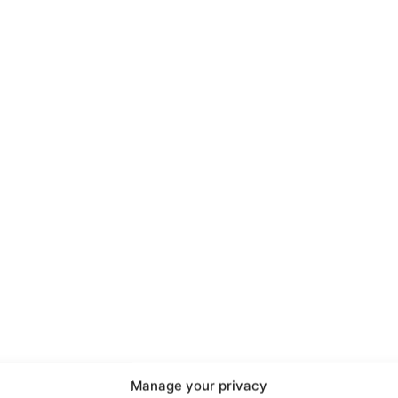
port
 sono le
TrueReport
ie
Manage your privacy