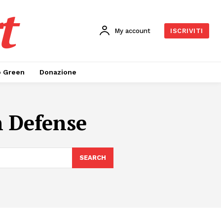
t
My account
ISCRIVITI
o Green
Donazione
n Defense
SEARCH