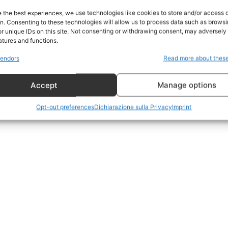
Home
e the best experiences, we use technologies like cookies to store and/or access 
on. Consenting to these technologies will allow us to process data such as brows
Geopolitica
r unique IDs on this site. Not consenting or withdrawing consent, may adversely 
CildresQue
atures and functions.
Politica
endors
Read more about thes
Economia
Accept
Manage options
LifeStyle
Vero Green
Opt-out preferences
Dichiarazione sulla Privacy
Imprint
Donazione
 ORA