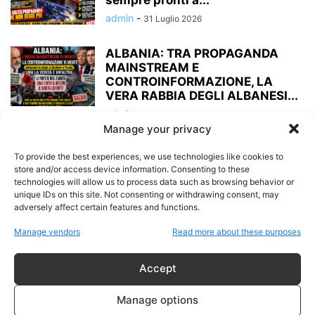
sempre pronti a...
admin
-
31 Luglio 2026
ALBANIA: TRA PROPAGANDA
MAINSTREAM E
CONTROINFORMAZIONE, LA
VERA RABBIA DEGLI ALBANESI...
admin
-
10 Giugno 2026
Manage your privacy
SAZAN, KUSHNER E LA
To provide the best experiences, we use technologies like cookies to
PROPAGANDA DEL SOSPETTO:
store and/or access device information. Consenting to these
QUANDO LE DOMANDE
technologies will allow us to process data such as browsing behavior or
SOSTITUISCONO...
unique IDs on this site. Not consenting or withdrawing consent, may
adversely affect certain features and functions.
admin
-
9 Giugno 2026
Manage vendors
Read more about these purposes
IDENTITÀ RICOSTRUITE E
DOCUMENTI FANTASMA: LE
Accept
OMBRE DEL TRAFFICO DI
IDENTITÀ...
Manage options
admin
-
6 Giugno 2026