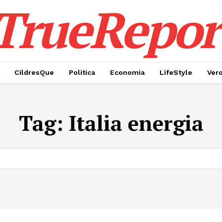
TrueRepor
CildresQue
Politica
Economia
LifeStyle
Ver
Tag:
Italia energia