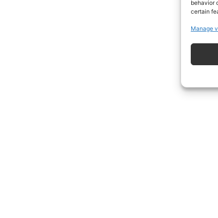
behavior o
certain fe
Manage v
ISCRIVITI