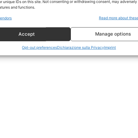
r unique IDs on this site. Not consenting or withdrawing consent, may adversely 
CildresQue
atures and functions.
Politica
endors
Read more about thes
Economia
Accept
Manage options
LifeStyle
Vero Green
Opt-out preferences
Dichiarazione sulla Privacy
Imprint
Donazione
 ORA