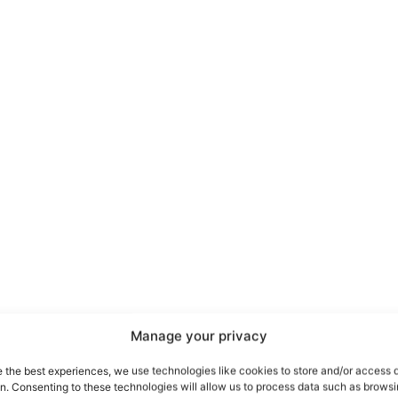
port
 sono le
TrueReport
ie
Manage your privacy
Home
e the best experiences, we use technologies like cookies to store and/or access 
on. Consenting to these technologies will allow us to process data such as brows
Geopolitica