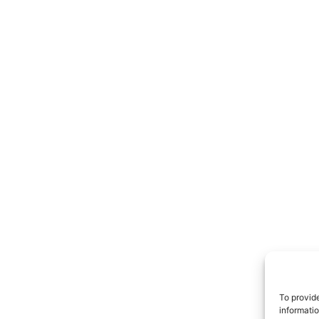
TrueRe
I cittadini
notiz
To provid
informati