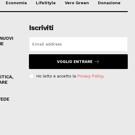
Economia
LifeStyle
Vero Green
Donazione
Iscriviti
 NUOVI
HE
VOGLIO ENTRARE
Ho letto e accetto la
Privacy Policy
.
ITICA,
ARE
VEDE