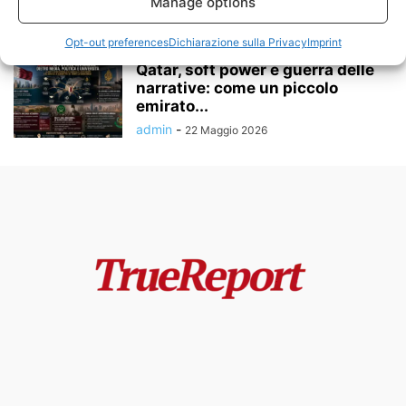
alla...
Manage options
admin
-
23 Maggio 2026
Opt-out preferences
Dichiarazione sulla Privacy
Imprint
Qatar, soft power e guerra delle
narrative: come un piccolo
emirato...
admin
-
22 Maggio 2026