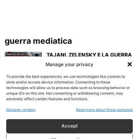
guerra mediatica
TAJANI, ZELENSKY E LA GUERRA
DELLE NARRATIVE: COSA
Manage your privacy
SAPPIAMO DAVVERO DEL...
admin
-
16 Giugno 2026
To provide the best experiences, we use technologies like cookies to
store and/or access device information. Consenting to these
technologies will allow us to process data such as browsing behavior or
Le dimissioni di Tulsi Gabbard e
unique IDs on this site. Not consenting or withdrawing consent, may
la fabbrica italiana della
adversely affect certain features and functions.
propaganda...
Manage vendors
Read more about these purposes
admin
-
25 Maggio 2026
Accept
Gaza, Hamas e la frattura interna
palestinese: la prima denuncia