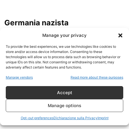
Germania nazista
Manage your privacy
Fascismo contro Comunismo e
Nazionalsocialismo: la guerra
To provide the best experiences, we use technologies like cookies to
ideologica del Novecento che...
store and/or access device information. Consenting to these
admin
-
24 Maggio 2026
technologies will allow us to process data such as browsing behavior or
unique IDs on this site. Not consenting or withdrawing consent, may
adversely affect certain features and functions.
Le SS e il Comunismo: l’Indagine
Storica che Demolisce le
Manage vendors
Read more about these purposes
Narrazioni...
admin
-
24 Maggio 2026
Accept
Wilhelm Hintersatz, “Harun
Manage options
Reşid” e il lato dimenticato delle
SS musulmane
Opt-out preferences
Dichiarazione sulla Privacy
Imprint
admin
-
24 Maggio 2026