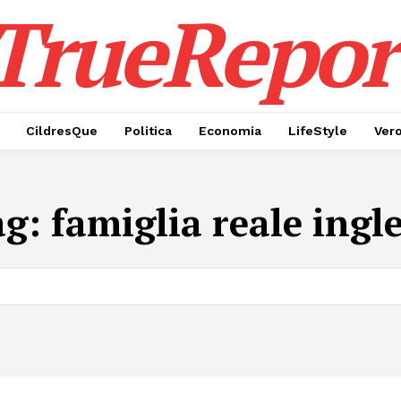
TrueRepor
CildresQue
Politica
Economia
LifeStyle
Ver
ag:
famiglia reale ingl