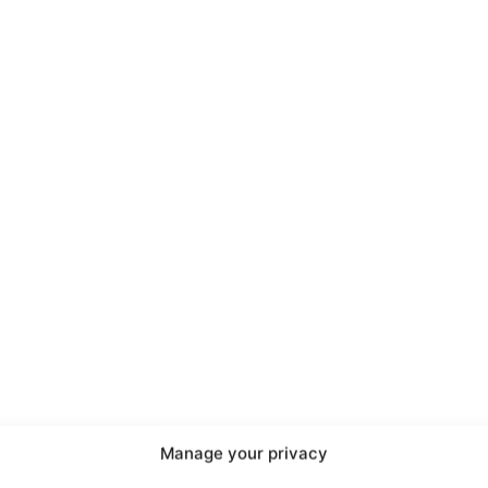
port
 sono le
TrueReport
ie
Manage your privacy
Home