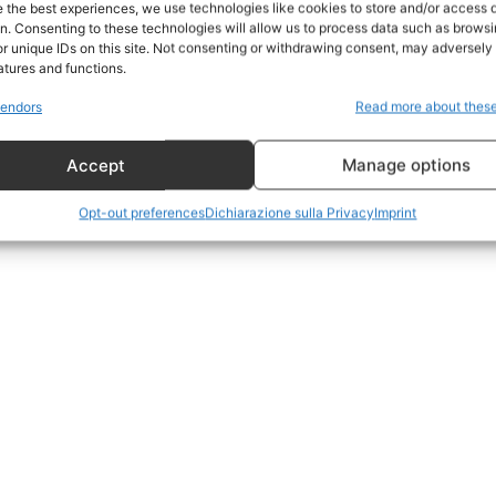
e the best experiences, we use technologies like cookies to store and/or access 
on. Consenting to these technologies will allow us to process data such as brows
Geopolitica
r unique IDs on this site. Not consenting or withdrawing consent, may adversely 
CildresQue
atures and functions.
Politica
endors
Read more about thes
Economia
Accept
Manage options
LifeStyle
Vero Green
Opt-out preferences
Dichiarazione sulla Privacy
Imprint
Donazione
 ORA