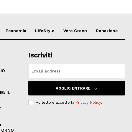
Economia
LifeStyle
Vero Green
Donazione
Iscriviti
SUO
VOGLIO ENTRARE
E: IL
Ho letto e accetto la
Privacy Policy
.
?
O
ITORNO