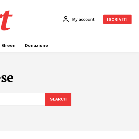
t
My account
ISCRIVITI
o Green
Donazione
ese
SEARCH