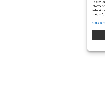
To provid
informati
behavior o
certain fe
Manage v
ISCRIVITI