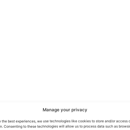
port
 sono le
TrueReport
ie
Manage your privacy
Home
e the best experiences, we use technologies like cookies to store and/or access 
on. Consenting to these technologies will allow us to process data such as brows
Geopolitica