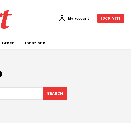
t
My account
ISCRIVITI
o Green
Donazione
o
SEARCH