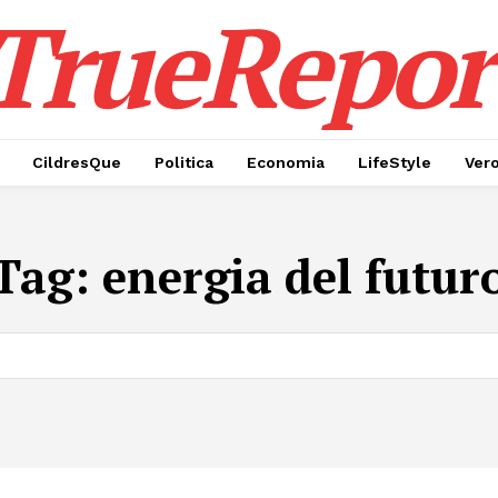
TrueRepor
CildresQue
Politica
Economia
LifeStyle
Ver
Tag:
energia del futur