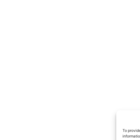
TrueRe
I cittadini
notiz
To provid
informati