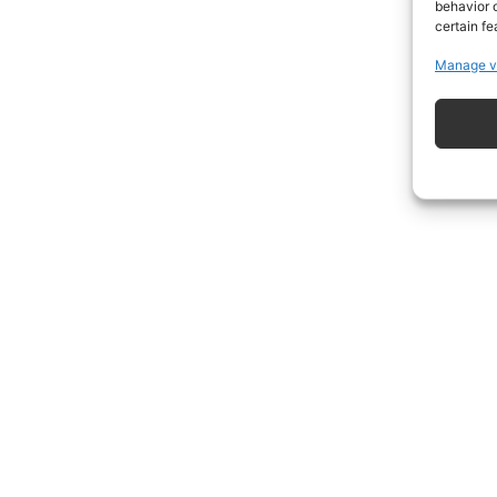
behavior o
certain fe
Manage v
ISCRIVITI