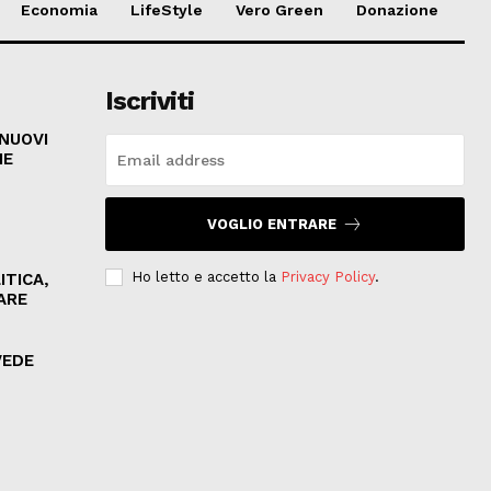
Economia
LifeStyle
Vero Green
Donazione
Iscriviti
 NUOVI
HE
VOGLIO ENTRARE
Ho letto e accetto la
Privacy Policy
.
ITICA,
ARE
VEDE