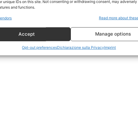
r unique IDs on this site. Not consenting or withdrawing consent, may adversely 
CildresQue
atures and functions.
Politica
endors
Read more about thes
Economia
Accept
Manage options
LifeStyle
Vero Green
Opt-out preferences
Dichiarazione sulla Privacy
Imprint
Donazione
 ORA