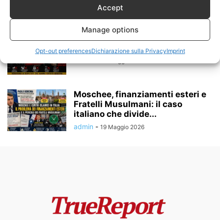
Macron Avrebbe Voluto...
Accept
admin
-
25 Maggio 2026
Manage options
MACRON PREPARA LO STATO DI
ECCEZIONE PERMANENTE?
Opt-out preferences
Dichiarazione sulla Privacy
Imprint
admin
-
20 Maggio 2026
Moschee, finanziamenti esteri e
Fratelli Musulmani: il caso
italiano che divide...
admin
-
19 Maggio 2026