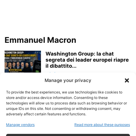
Emmanuel Macron
Washington Group: la chat
segreta dei leader europei riapre
il dibattito...
admin
-
26 Giugno 2026
Manage your privacy
Macron annullerà le elezioni
To provide the best experiences, we use technologies like cookies to
presidenziali del 2027? La
store and/or access device information. Consenting to these
Francia tra stato...
technologies will allow us to process data such as browsing behavior or
unique IDs on this site. Not consenting or withdrawing consent, may
admin
-
1 Giugno 2026
adversely affect certain features and functions.
Francia, Fratelli Musulmani e
Manage vendors
Read more about these purposes
“Entryismo”: il Rapporto che