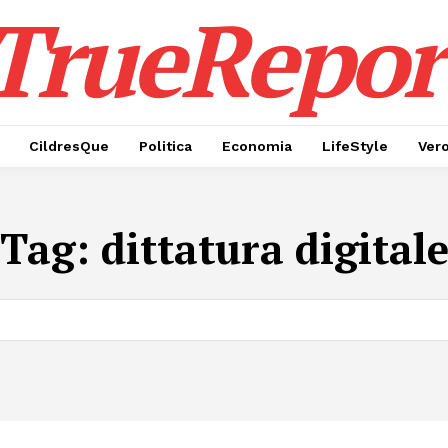
TrueRepor
CildresQue
Politica
Economia
LifeStyle
Ver
Tag:
dittatura digital