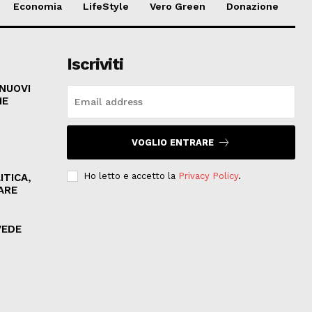
Economia
LifeStyle
Vero Green
Donazione
Iscriviti
 NUOVI
HE
VOGLIO ENTRARE
Ho letto e accetto la
Privacy Policy
.
ITICA,
ARE
VEDE