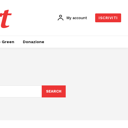
t
My account
ISCRIVITI
o Green
Donazione
e
SEARCH