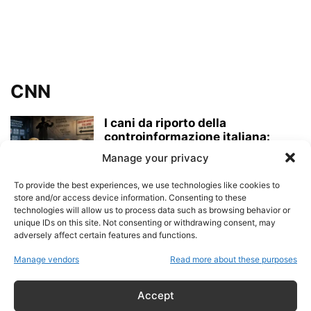
CNN
I cani da riporto della
controinformazione italiana:
quando la propaganda
Manage your privacy
democratica...
admin
-
30 Giugno 2026
To provide the best experiences, we use technologies like cookies to
store and/or access device information. Consenting to these
technologies will allow us to process data such as browsing behavior or
I cani da riporto della
unique IDs on this site. Not consenting or withdrawing consent, may
controinformazione italiana e il
adversely affect certain features and functions.
caso Epstein:...
Manage vendors
Read more about these purposes
admin
-
18 Giugno 2026
Accept
Il New York Times e la