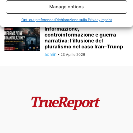
“resistenza” permanente:
quando il giornalismo...
Manage options
admin
-
24 Maggio 2026
Opt-out preferences
Dichiarazione sulla Privacy
Imprint
Informazione,
controinformazione e guerra
narrativa: l’illusione del
pluralismo nel caso Iran–Trump
admin
-
23 Aprile 2026