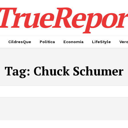
TrueRepor
CildresQue
Politica
Economia
LifeStyle
Ver
Tag:
Chuck Schumer